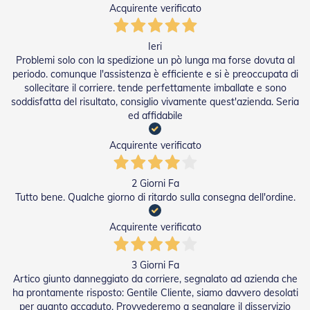
Acquirente verificato
e
I
n
n
Ieri
o
Problemi solo con la spedizione un pò lunga ma forse dovuta al
v
periodo. comunque l'assistenza è efficiente e si è preoccupata di
a
sollecitare il corriere. tende perfettamente imballate e sono
t
soddisfatta del risultato, consiglio vivamente quest'azienda. Seria
i
ed affidabile
v
e
Acquirente verificato
e
d
i
D
2 Giorni Fa
e
Tutto bene. Qualche giorno di ritardo sulla consegna dell'ordine.
s
i
Acquirente verificato
g
n
3 Giorni Fa
T
Artico giunto danneggiato da corriere, segnalato ad azienda che
a
ha prontamente risposto: Gentile Cliente, siamo davvero desolati
p
per quanto accaduto. Provvederemo a segnalare il disservizio
p