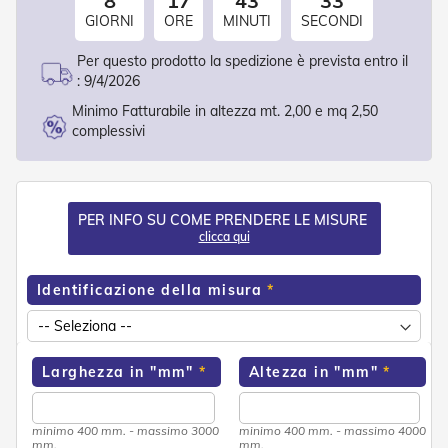
8
17
43
32
o
GIORNI
ORE
MINUTI
SECONDI
r
i
Per questo prodotto la spedizione è prevista entro il
T
:
9/4/2026
e
n
Minimo Fatturabile in altezza mt. 2,00 e mq 2,50
d
complessivi
e
T
e
c
n
PER INFO SU COME PRENDERE LE MISURE
i
clicca qui
c
h
e
Identificazione della misura
Tende
da
sole
Larghezza in "mm"
Altezza in "mm"
T
e
minimo 400 mm. - massimo 3000
minimo 400 mm. - massimo 4000
n
mm.
mm.