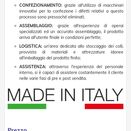
t
CONFEZIONAMENTO:
grazie all'utilizzo di macchinari
e
innovativi per la confezione i difetti relativi a questo
processo sono pressoché eliminati;
Z
a
ASSEMBLAGGIO:
grazie all'esperienza di operai
n
specializzati ed un accurato assemblaggio, il prodotto
z
arriva all'utente finale in condizioni perfette;
a
r
LOGISTICA:
un'area dedicata allo stoccaggio dei colli,
i
provvista di materiali e attrezzature idonee
e
all'imballaggio del prodotto finito;
r
e
ASSISTENZA:
attraverso l'esperienza del personale
F
interno, si è capaci di assistere costantemente il cliente
i
nelle varie fasi di pre e post vendita.
s
s
e
e
S
c
o
r
r
e
Prezzo