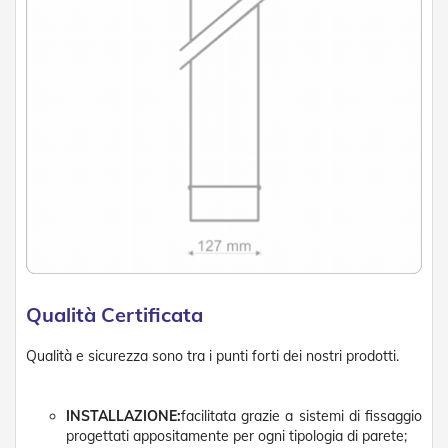
g
e
n
t
i
Z
a
n
z
a
r
i
e
r
e
P
l
Qualità Certificata
i
s
Qualità e sicurezza sono tra i punti forti dei nostri prodotti.
s
e
t
INSTALLAZIONE:
facilitata grazie a sistemi di fissaggio
t
a
progettati appositamente per ogni tipologia di parete;