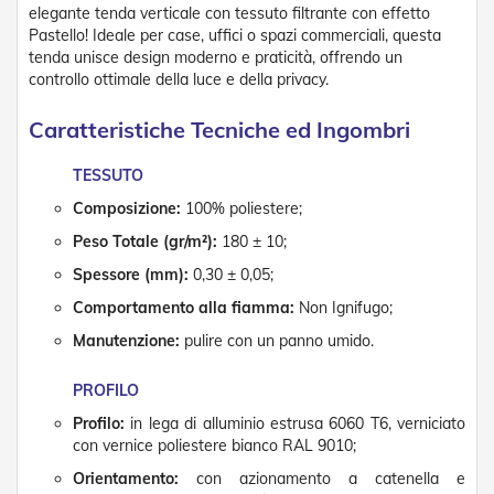
n
elegante tenda verticale con tessuto filtrante con effetto
f
Pastello! Ideale per case, uffici o spazi commerciali, questa
e
tenda unisce design moderno e praticità, offrendo un
z
controllo ottimale della luce e della privacy.
i
o
Caratteristiche Tecniche ed Ingombri
n
a
t
TESSUTO
i
Composizione:
100% poliestere;
A
Peso Totale (gr/m²):
180 ± 10;
c
c
Spessore (mm):
0,30 ± 0,05;
e
s
Comportamento alla fiamma:
Non Ignifugo;
s
Manutenzione:
pulire con un panno umido.
o
r
i
PROFILO
T
Profilo:
in lega di alluminio estrusa 6060 T6, verniciato
e
con vernice poliestere bianco RAL 9010;
n
d
Orientamento:
con azionamento a catenella e
e