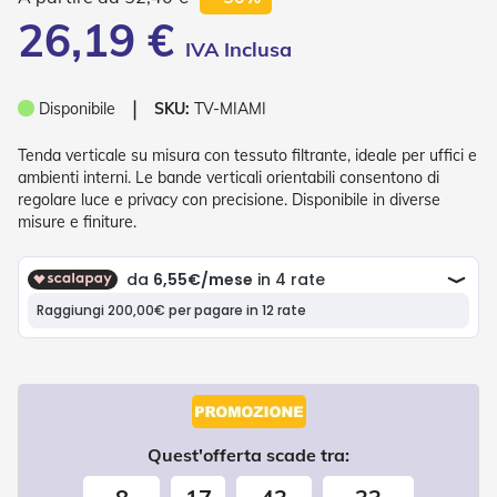
P
26,19 €
l
i
s
s
❘
è
Disponibile
SKU:
TV-MIAMI
T
Tenda verticale su misura con tessuto filtrante, ideale per uffici e
e
ambienti interni. Le bande verticali orientabili consentono di
n
regolare luce e privacy con precisione. Disponibile in diverse
d
misure e finiture.
e
a
R
u
l
l
o
A
c
c
e
Quest'offerta scade tra:
s
s