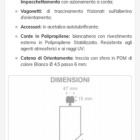
Impacchettamento
con azionamento a corda;
D
a
Vagonetti:
di trascinamento frizionati sull’alberino
S
d’orientamento;
o
l
Accessori:
in acetalica autolubrificante;
e
Corde in Polipropilene:
bianca/nera con rivestimento
esterno in Polipropilene Stabilizzato. Resistente agli
Zanzariere
agenti atmosferici e ai raggi UV;
Z
Catena di Orientamento:
treccia con sfera in POM di
a
colore BIanco Ø 4,5 passo 6 mm;
n
z
a
r
i
e
r
e
A
v
v
o
l