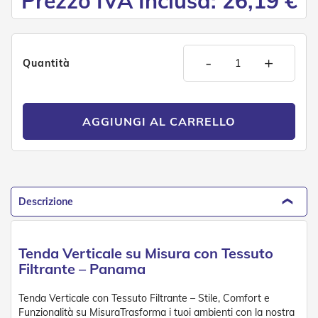
Prezzo IVA Inclusa: 26,19 €
n
d
e
a
d
-
+
Quantità
i
s
o
l
a
AGGIUNGI AL CARRELLO
T
e
s
s
u
Descrizione
t
i
e
t
Tenda Verticale su Misura con Tessuto
e
Filtrante – Panama
l
i
c
Tenda Verticale con Tessuto Filtrante – Stile, Comfort e
o
Funzionalità su MisuraTrasforma i tuoi ambienti con la nostra