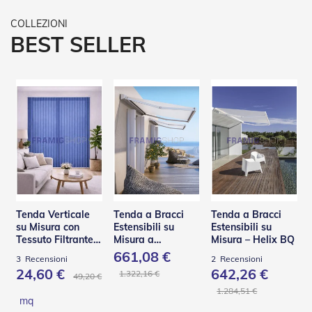
R
e
t
BEST SELLER
i
e
A
c
c
e
s
s
o
r
i
Z
a
n
Tenda Verticale
Tenda a Bracci
Tenda a Bracci
z
su Misura con
Estensibili su
Estensibili su
a
Tessuto Filtrante
Misura a
Misura – Helix BQ
r
Effetto Shantung
Scomparsa Totale
661,08 €
3
Recensioni
2
Recensioni
i
– Base L
24,60 €
642,26 €
e
1.322,16 €
49,20 €
r
1.284,51 €
e
mq