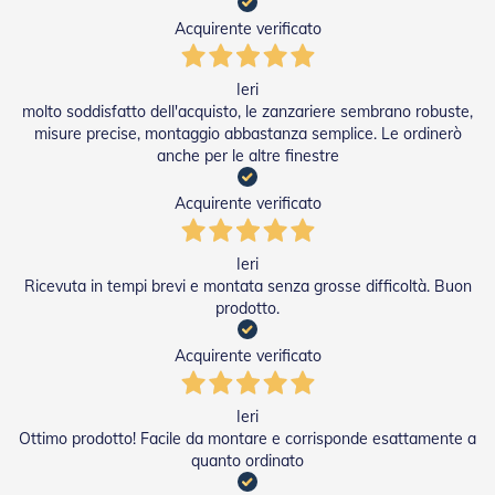
e
Acquirente verificato
l
l
e
i
Ieri
n
molto soddisfatto dell'acquisto, le zanzariere sembrano robuste,
A
misure precise, montaggio abbastanza semplice. Le ordinerò
l
anche per le altre finestre
l
u
Acquirente verificato
m
i
n
Ieri
i
Ricevuta in tempi brevi e montata senza grosse difficoltà. Buon
o
prodotto.
T
a
Acquirente verificato
p
p
a
Ieri
r
Ottimo prodotto! Facile da montare e corrisponde esattamente a
e
quanto ordinato
l
l