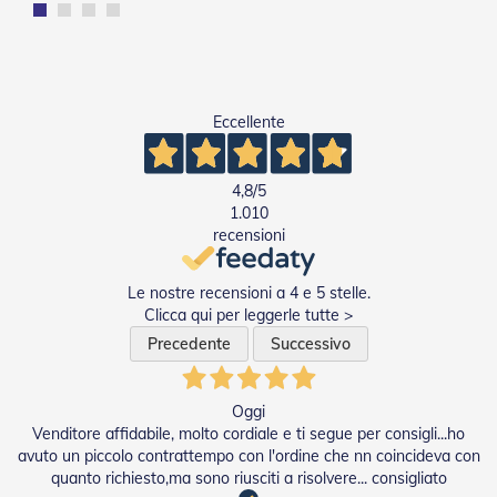
Tapparelle
T
a
p
Eccellente
p
a
r
e
4,8
/5
l
1.010
l
recensioni
e
i
n
Le nostre recensioni a 4 e 5 stelle.
P
Clicca qui per leggerle tutte >
V
Precedente
Successivo
C
T
a
Oggi
p
Venditore affidabile, molto cordiale e ti segue per consigli...ho
p
avuto un piccolo contrattempo con l'ordine che nn coincideva con
a
quanto richiesto,ma sono riusciti a risolvere... consigliato
r