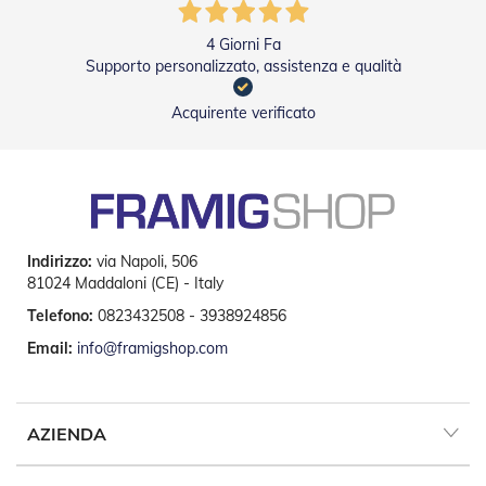
i
p
e
4 Giorni Fa
r
Supporto personalizzato, assistenza e qualità
T
a
Acquirente verificato
p
p
a
r
e
l
l
e
Indirizzo:
via Napoli, 506
81024 Maddaloni (CE) - Italy
Motori
Telefono:
0823432508 - 3938924856
e
Automatismi
Email:
info@framigshop.com
M
o
t
AZIENDA
o
r
i