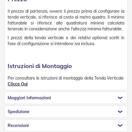
v
o
Il prezzo di partenza, ovvero il prezzo prima di configurare la
l
tenda verticale, si riferisce al costo al metro quadro. Il minimo
i
fatturabile si riferisce alla quadratura minima calcolata
tenendo in considerazione anche l'altezza minima fatturabile.
Z
a
I prezzi della tenda verticale e dei relativi optional scelti in
n
fase di configurazione si intendono iva inclusa.
z
a
r
i
Istruzioni di Montaggio
e
r
e
Per consultare le istruzioni di montaggio della Tenda Verticale
a
Clicca Qui
B
a
Maggiori informazioni
t
t
e
Spedizione
n
t
e
Recensioni