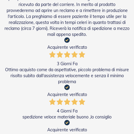
ricevuto da parte del corriere. In merito al prodotto
a
r
provvederemo ad aprire un reclamo e a rimettere in produzione
e
l'articolo. La preghiamo di essere paziente il tempo utile per la
l
realizzazione, questa volta in tempi celeri in quanto trattasi di
l
reclamo (circa 7 giorni). Riceverà la notifica di spedizione a mezzo
e
mail appena spedito.
i
n
Acquirente verificato
A
c
c
3 Giorni Fa
i
a
Ottimo acquisto come da aspettative, piccolo problema di misure
i
risolto subito dall'assistenza velocemente e senza il minimo
o
problema
A
Acquirente verificato
c
c
e
4 Giorni Fa
s
spedizione veloce materiale buono ,lo consiglio
s
o
r
Acquirente verificato