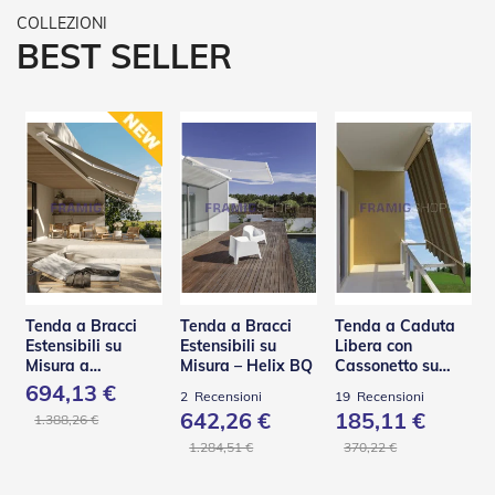
R
e
BEST SELLER
t
i
e
A
c
c
e
s
s
o
r
i
Z
a
Tenda a Bracci
Tenda a Bracci
Tenda a Caduta
n
Estensibili su
Estensibili su
Libera con
z
Misura a
Misura – Helix BQ
Cassonetto su
a
Scomparsa Totale
Misura – TST
694,13 €
r
2
Recensioni
19
Recensioni
– Base Q
i
642,26 €
185,11 €
1.388,26 €
e
1.284,51 €
370,22 €
r
e