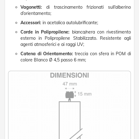
D
Vagonetti:
di trascinamento frizionati sull’alberino
a
d’orientamento;
S
o
Accessori:
in acetalica autolubrificante;
l
e
Corde in Polipropilene:
bianca/nera con rivestimento
esterno in Polipropilene Stabilizzato. Resistente agli
Zanzariere
agenti atmosferici e ai raggi UV;
Catena di Orientamento:
treccia con sfera in POM di
Z
colore BIanco Ø 4,5 passo 6 mm;
a
n
z
a
r
i
e
r
e
A
v
v
o
l