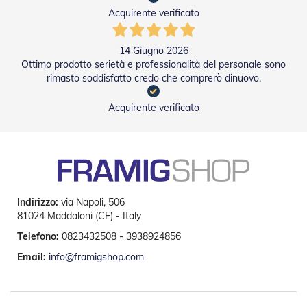
e
Acquirente verificato
I
n
n
14 Giugno 2026
o
Ottimo prodotto serietà e professionalità del personale sono
v
rimasto soddisfatto credo che comprerò dinuovo.
a
t
i
Acquirente verificato
v
e
e
d
i
D
e
Indirizzo:
via Napoli, 506
s
81024 Maddaloni (CE) - Italy
i
g
Telefono:
0823432508 - 3938924856
n
Email:
info@framigshop.com
T
a
p
p