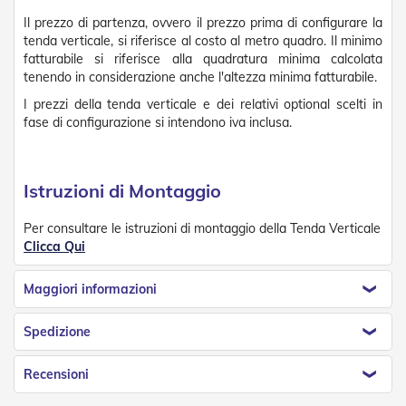
v
Il prezzo di partenza, ovvero il prezzo prima di configurare la
o
l
tenda verticale, si riferisce al costo al metro quadro. Il minimo
i
fatturabile si riferisce alla quadratura minima calcolata
tenendo in considerazione anche l'altezza minima fatturabile.
Z
I prezzi della tenda verticale e dei relativi optional scelti in
a
fase di configurazione si intendono iva inclusa.
n
z
a
r
Istruzioni di Montaggio
i
e
r
Per consultare le istruzioni di montaggio della Tenda Verticale
e
Clicca Qui
a
B
a
Maggiori informazioni
t
t
Spedizione
e
n
t
Recensioni
e