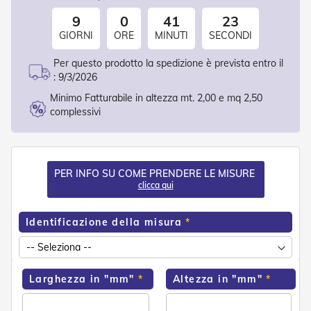
o
9
0
41
23
r
i
GIORNI
ORE
MINUTI
SECONDI
T
e
Per questo prodotto la spedizione è prevista entro il
n
:
9/3/2026
d
e
Minimo Fatturabile in altezza mt. 2,00 e mq 2,50
T
complessivi
e
c
n
i
c
PER INFO SU COME PRENDERE LE MISURE
h
clicca qui
e
Identificazione della misura
Tende
da
sole
T
Larghezza in "mm"
Altezza in "mm"
e
n