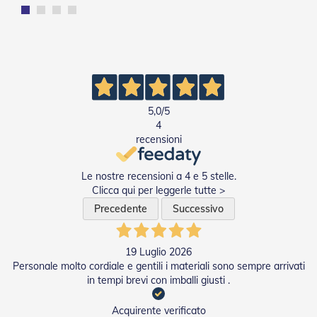
Tapparelle
T
a
p
p
a
r
5,0
/5
e
4
l
recensioni
l
e
i
Le nostre recensioni a 4 e 5 stelle.
n
Clicca qui per leggerle tutte >
P
V
Precedente
Successivo
C
T
19 Luglio 2026
a
Personale molto cordiale e gentili i materiali sono sempre arrivati
p
in tempi brevi con imballi giusti .
p
a
r
Acquirente verificato