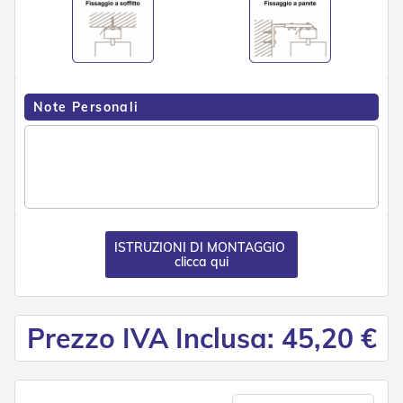
e
P
e
r
g
o
Note Personali
l
a
t
i
C
a
p
p
ISTRUZIONI DI MONTAGGIO
o
clicca qui
t
t
i
n
Prezzo IVA Inclusa: 45,20 €
e
T
e