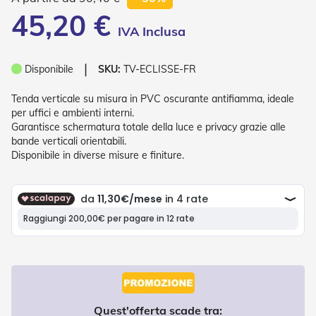
P
45,20 €
l
i
s
s
❘
è
Disponibile
SKU:
TV-ECLISSE-FR
T
Tenda verticale su misura in PVC oscurante antifiamma, ideale
e
per uffici e ambienti interni.
n
Garantisce schermatura totale della luce e privacy grazie alle
d
bande verticali orientabili.
e
Disponibile in diverse misure e finiture.
a
R
u
l
l
o
A
c
c
e
s
Quest'offerta scade tra:
s