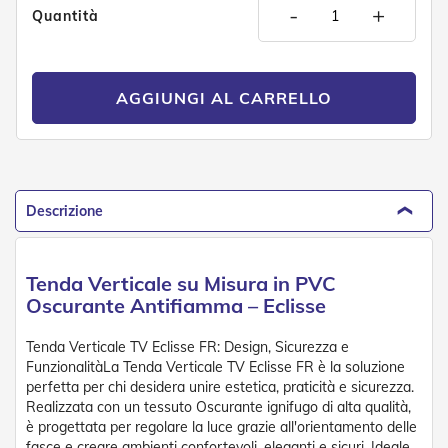
n
-
+
Quantità
d
e
a
d
i
AGGIUNGI AL CARRELLO
s
o
l
a
T
Descrizione
e
s
s
u
Tenda Verticale su Misura in PVC
t
Oscurante Antifiamma – Eclisse
i
e
t
Tenda Verticale TV Eclisse FR: Design, Sicurezza e
e
FunzionalitàLa Tenda Verticale TV Eclisse FR è la soluzione
l
perfetta per chi desidera unire estetica, praticità e sicurezza.
i
Realizzata con un tessuto Oscurante ignifugo di alta qualità,
c
è progettata per regolare la luce grazie all'orientamento delle
o
fasce e creare ambienti confortevoli, eleganti e sicuri. Ideale