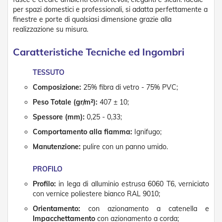
n
per spazi domestici e professionali, si adatta perfettamente a
f
finestre e porte di qualsiasi dimensione grazie alla
e
realizzazione su misura.
z
i
o
Caratteristiche Tecniche ed Ingombri
n
a
TESSUTO
t
i
Composizione:
25% fibra di vetro - 75% PVC;
Peso Totale (gr/m²):
407 ± 10;
A
c
Spessore (mm):
0,25 - 0,33;
c
e
Comportamento alla fiamma:
Ignifugo;
s
Manutenzione:
pulire con un panno umido.
s
o
r
PROFILO
i
T
Profilo:
in lega di alluminio estrusa 6060 T6, verniciato
e
con vernice poliestere bianco RAL 9010;
n
Orientamento:
con azionamento a catenella e
d
e
Impacchettamento
con azionamento a corda;