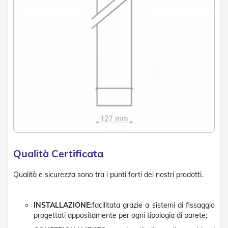
g
e
n
t
i
Z
a
n
z
a
r
i
e
r
e
P
Qualità Certificata
l
i
Qualità e sicurezza sono tra i punti forti dei nostri prodotti.
s
s
e
t
INSTALLAZIONE:
facilitata grazie a sistemi di fissaggio
t
progettati appositamente per ogni tipologia di parete;
a