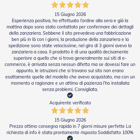
e
l
l
15 Giugno 2026
e
Esperienza positiva, ho effettuato l’ordine alla sera e già la
i
mattina dopo sono stato contattato per confermare dei dettagli
n
della zanzariera. Sebbene il sito prevedeva una fabbricazione
A
ben più in là con i giorni, la produzione della zanzariera e la
l
spedizione sono state velocissime, nel giro di 3 giorni avevo la
l
zanzariera a casa. Il prodotto è di una qualità decisamente
u
superiore a quello che si trova generalmente sui siti di e-
m
commerce, è arrivata senza nessun difetto ma se dovessi fare un
i
n
appunto, le istruzioni che si trovano sul sito non erano
i
esattamente quelle del modello che avevo acquistato, ma con un
o
momento a ragionare e un attimo di pazienza l’ho installata
senza problemi. Consigliata.
T
a
Acquirente verificato
p
p
a
15 Giugno 2026
r
Prezzo ottimo consegna rapida in 7 giorni misure perfette La
e
richiesta di info è stata prontamente risposta Soddisfatto 100%
l
l