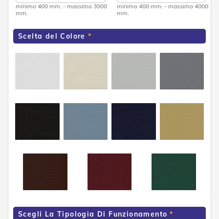
d
minimo 400 mm. - massimo 3000
minimo 400 mm. - massimo 4000
e
mm.
mm.
a
C
Scelta del Colore
a
d
u
t
a
T
e
n
d
e
a
B
r
a
c
c
i
E
s
Scegli La Tipologia Di Funzionamento
t