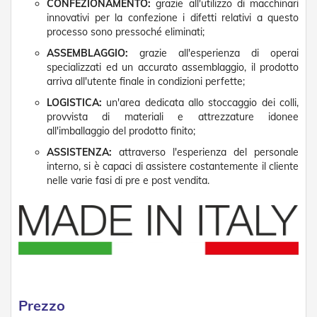
CONFEZIONAMENTO:
grazie all'utilizzo di macchinari
t
e
innovativi per la confezione i difetti relativi a questo
processo sono pressoché eliminati;
Z
ASSEMBLAGGIO:
grazie all'esperienza di operai
a
specializzati ed un accurato assemblaggio, il prodotto
n
arriva all'utente finale in condizioni perfette;
z
a
LOGISTICA:
un'area dedicata allo stoccaggio dei colli,
r
provvista di materiali e attrezzature idonee
i
all'imballaggio del prodotto finito;
e
r
ASSISTENZA:
attraverso l'esperienza del personale
e
interno, si è capaci di assistere costantemente il cliente
F
nelle varie fasi di pre e post vendita.
i
s
s
e
e
S
c
o
r
r
Prezzo
e