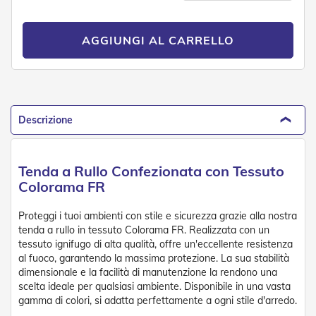
n
f
e
AGGIUNGI AL CARRELLO
z
i
o
n
a
t
i
Descrizione
A
c
Tenda a Rullo Confezionata con Tessuto
c
e
Colorama FR
s
s
Proteggi i tuoi ambienti con stile e sicurezza grazie alla nostra
o
tenda a rullo in tessuto Colorama FR. Realizzata con un
r
tessuto ignifugo di alta qualità, offre un'eccellente resistenza
i
al fuoco, garantendo la massima protezione. La sua stabilità
T
dimensionale e la facilità di manutenzione la rendono una
e
n
scelta ideale per qualsiasi ambiente. Disponibile in una vasta
d
gamma di colori, si adatta perfettamente a ogni stile d'arredo.
e