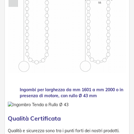
t
e
Z
a
n
z
a
r
i
e
r
e
F
i
s
s
Ingombi per larghezza da mm 1601 a mm 2000 o in
e
presenza di motore, con rullo Ø 43 mm
e
S
c
o
Qualità Certificata
r
r
Qualità e sicurezza sono tra i punti forti dei nostri prodotti.
e