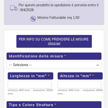
o
Per questo prodotto la spedizione è prevista entro il
r
:
9/4/2026
i
T
Minimo Fatturabile mq 1,50
e
n
d
e
T
PER INFO SU COME PRENDERE LE MISURE
e
clicca qui
c
n
i
Identificazione della misura
c
h
e
Larghezza in "mm"
Altezza in "mm"
Tende
da
sole
minimo 400 mm. - massimo 3000
minimo 400 mm. - massimo 4000
mm.
mm.
T
e
Tipo e Colore Struttura
n