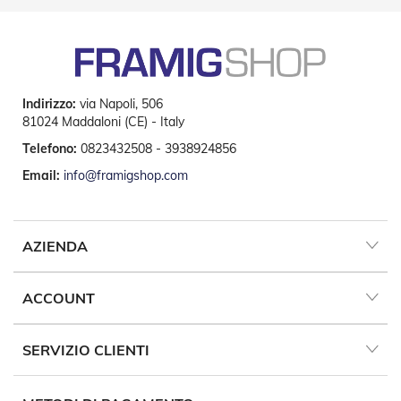
e
a
R
u
l
l
o
Indirizzo:
via Napoli, 506
81024 Maddaloni (CE) - Italy
A
Telefono:
0823432508 - 3938924856
u
t
Email:
info@framigshop.com
o
m
a
t
AZIENDA
i
s
m
i
ACCOUNT
Porte
a
SERVIZIO CLIENTI
soffietto