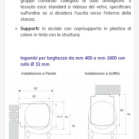
g
gruppo comando collegato al tubo avvolgitore. Il
e
tessuto esce standard a ridosso del vetro, specificare
n
sull'ordine se si desidera l'uscita verso l'interno della
t
stanza;
i
Supporti:
in acciaio con coprisupporto in plastica di
Z
colore in tinta con la struttura;
a
n
z
a
Ingombi per larghezza da mm 400 a mm 1600 con
r
rullo Ø 32 mm
i
e
r
e
P
l
i
s
s
e
t
t
a