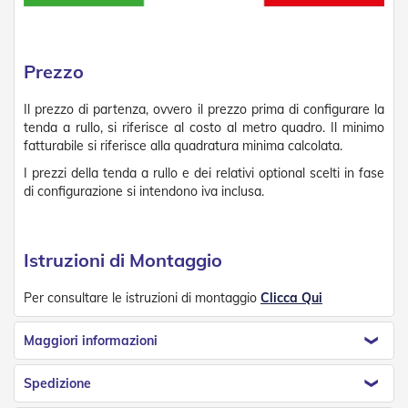
R
e
t
i
Prezzo
e
A
Il prezzo di partenza, ovvero il prezzo prima di configurare la
c
tenda a rullo, si riferisce al costo al metro quadro. Il minimo
c
e
fatturabile si riferisce alla quadratura minima calcolata.
s
I prezzi della tenda a rullo e dei relativi optional scelti in fase
s
di configurazione si intendono iva inclusa.
o
r
i
Z
Istruzioni di Montaggio
a
n
z
Per consultare le istruzioni di montaggio
Clicca Qui
a
r
Maggiori informazioni
i
e
r
Spedizione
e