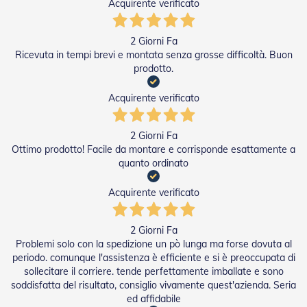
Acquirente verificato
P
e
r
2 Giorni Fa
T
Ricevuta in tempi brevi e montata senza grosse difficoltà. Buon
e
prodotto.
n
d
e
Acquirente verificato
D
a
S
2 Giorni Fa
o
Ottimo prodotto! Facile da montare e corrisponde esattamente a
l
quanto ordinato
e
Acquirente verificato
M
o
t
2 Giorni Fa
o
Problemi solo con la spedizione un pò lunga ma forse dovuta al
r
periodo. comunque l'assistenza è efficiente e si è preoccupata di
i
P
sollecitare il corriere. tende perfettamente imballate e sono
e
soddisfatta del risultato, consiglio vivamente quest'azienda. Seria
r
ed affidabile