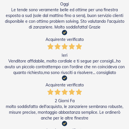
i
Oggi
p
Le tende sono veramente belle ed ottime per una finestra
e
esposta a sud (sole dal mattino fino a sera), buon servizio clienti
r
disponibile e con ottimo problem solving. Sto valutando l'acquisto
T
a
di zanzariere. Molto soddisfatta! Grazie
p
p
Acquirente verificato
a
r
e
Ieri
l
Venditore affidabile, molto cordiale e ti segue per consigli...ho
l
avuto un piccolo contrattempo con l'ordine che nn coincideva con
e
quanto richiesto,ma sono riusciti a risolvere... consigliato
Motori
Acquirente verificato
e
Automatismi
2 Giorni Fa
M
molto soddisfatto dell'acquisto, le zanzariere sembrano robuste,
o
misure precise, montaggio abbastanza semplice. Le ordinerò
t
o
anche per le altre finestre
r
i