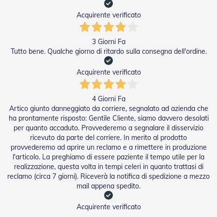
A
v
Acquirente verificato
v
o
l
3 Giorni Fa
g
Tutto bene. Qualche giorno di ritardo sulla consegna dell'ordine.
i
b
i
Acquirente verificato
l
i
4 Giorni Fa
M
Artico giunto danneggiato da corriere, segnalato ad azienda che
o
ha prontamente risposto: Gentile Cliente, siamo davvero desolati
t
per quanto accaduto. Provvederemo a segnalare il disservizio
o
ricevuto da parte del corriere. In merito al prodotto
r
provvederemo ad aprire un reclamo e a rimettere in produzione
i
l'articolo. La preghiamo di essere paziente il tempo utile per la
P
realizzazione, questa volta in tempi celeri in quanto trattasi di
e
r
reclamo (circa 7 giorni). Riceverà la notifica di spedizione a mezzo
T
mail appena spedito.
e
n
Acquirente verificato
d