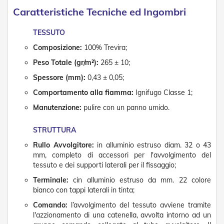
D
Caratteristiche Tecniche ed Ingombri
a
S
o
TESSUTO
l
Composizione:
100% Trevira;
e
Peso Totale (gr/m²):
265 ± 10;
Zanzariere
Spessore (mm):
0,43 ± 0,05;
Z
Comportamento alla fiamma:
Ignifugo Classe 1;
a
n
Manutenzione:
pulire con un panno umido.
z
a
STRUTTURA
r
i
Rullo Avvolgitore:
in alluminio estruso diam. 32 o 43
e
mm, completo di accessori per l'avvolgimento del
r
tessuto e dei supporti laterali per il fissaggio;
e
A
Terminale:
cin alluminio estruso da mm. 22 colore
v
bianco con tappi laterali in tinta;
v
Comando:
l’avvolgimento del tessuto avviene tramite
o
l'azzionamento di una catenella, avvolta intorno ad un
l