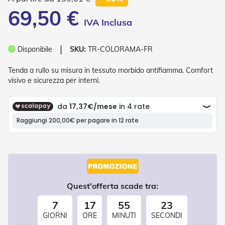
P
69,50 €
l
i
s
s
❘
è
Disponibile
SKU:
TR-COLORAMA-FR
T
Tenda a rullo su misura in tessuto morbido antifiamma. Comfort
e
visivo e sicurezza per interni.
n
d
e
a
R
u
l
l
o
A
Quest'offerta scade tra:
c
c
7
17
55
23
e
s
GIORNI
ORE
MINUTI
SECONDI
s