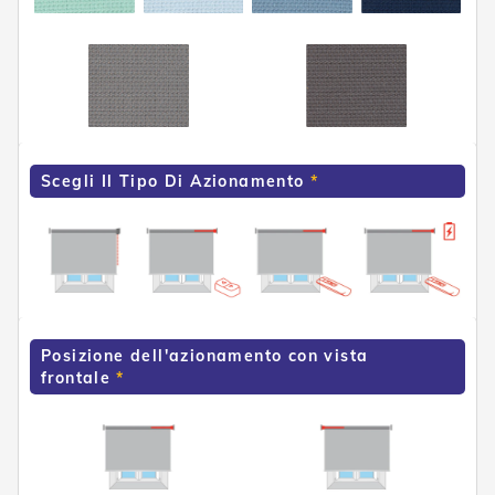
e
n
s
i
b
i
l
i
Scegli Il Tipo Di Azionamento
T
e
n
d
e
P
e
r
G
Posizione dell'azionamento con vista
i
frontale
a
r
d
i
n
i