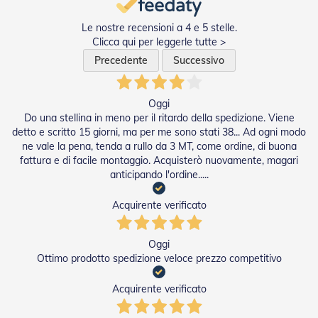
a
r
Le nostre recensioni a 4 e 5 stelle.
e
Clicca qui per leggerle tutte >
l
Precedente
Successivo
l
e
i
n
Oggi
A
Do una stellina in meno per il ritardo della spedizione. Viene
c
detto e scritto 15 giorni, ma per me sono stati 38... Ad ogni modo
c
ne vale la pena, tenda a rullo da 3 MT, come ordine, di buona
i
fattura e di facile montaggio. Acquisterò nuovamente, magari
a
anticipando l'ordine.....
i
o
Acquirente verificato
A
c
c
Oggi
e
Ottimo prodotto spedizione veloce prezzo competitivo
s
s
Acquirente verificato
o
r