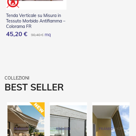
e
l
l
Tenda Verticale su Misura in
e
Tessuto Morbido Antifiamma –
i
Colorama FR
n
45,20 €
mq
90,40 €
A
l
l
u
m
i
n
i
o
BEST SELLER
T
a
p
p
a
r
e
l
l