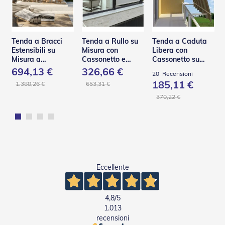
e
I
n
n
Tenda a Bracci
Tenda a Rullo su
Tenda a Caduta
o
Estensibili su
Misura con
Libera con
v
Misura a
Cassonetto e
Cassonetto su
a
Scomparsa Totale
Guide in Acciaio –
Misura – TST
t
694,13 €
326,66 €
20
Recensioni
– Base Q
C130 Q
i
185,11 €
1.388,26 €
653,31 €
v
e
370,22 €
e
d
i
D
e
s
i
Eccellente
g
n
T
4,8
/5
a
1.013
p
recensioni
p