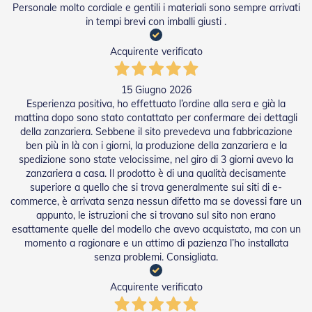
t
Personale molto cordiale e gentili i materiali sono sempre arrivati
e
in tempi brevi con imballi giusti .
Z
Acquirente verificato
a
n
z
15 Giugno 2026
a
Esperienza positiva, ho effettuato l’ordine alla sera e già la
r
i
mattina dopo sono stato contattato per confermare dei dettagli
e
della zanzariera. Sebbene il sito prevedeva una fabbricazione
r
ben più in là con i giorni, la produzione della zanzariera e la
e
spedizione sono state velocissime, nel giro di 3 giorni avevo la
F
zanzariera a casa. Il prodotto è di una qualità decisamente
i
superiore a quello che si trova generalmente sui siti di e-
s
commerce, è arrivata senza nessun difetto ma se dovessi fare un
s
appunto, le istruzioni che si trovano sul sito non erano
e
esattamente quelle del modello che avevo acquistato, ma con un
e
S
momento a ragionare e un attimo di pazienza l’ho installata
c
senza problemi. Consigliata.
o
r
Acquirente verificato
r
e