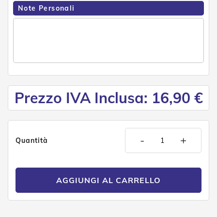
n
Note Personali
d
e
a
d
i
s
o
l
a
Prezzo IVA Inclusa: 16,90 €
T
e
s
s
u
-
+
Quantità
t
i
e
t
e
AGGIUNGI AL CARRELLO
l
i
c
o