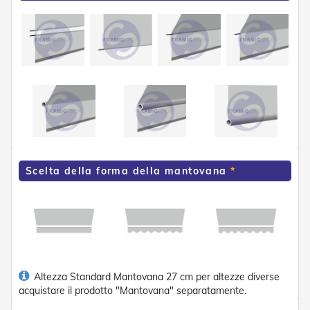
e
P
e
r
g
o
l
a
t
i
C
a
Scelta della forma della mantovana
p
p
o
t
t
i
n
e
Altezza Standard Mantovana 27 cm per altezze diverse
T
acquistare il prodotto "Mantovana" separatamente.
e