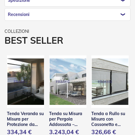
Spedizione
D
a
S
Recensioni
o
l
e
BEST SELLER
Zanzariere
Z
a
n
z
a
r
i
e
r
e
A
v
Tenda Veranda su
Tenda su Misura
Tenda a Rullo su
v
Misura per
per Pergola
Misura con
o
Protezione da
Addossata –
Cassonetto e
l
Pioggia e Vento –
PA110
Guide in Acciaio –
334,34 €
3.243,04 €
326,66 €