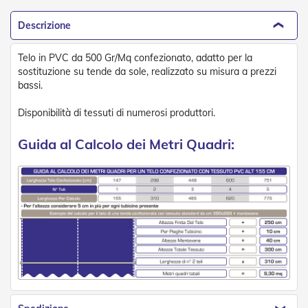
n
f
Descrizione
e
z
i
Telo in PVC da 500 Gr/Mq confezionato, adatto per la
o
sostituzione su tende da sole, realizzato su misura a prezzi
n
bassi.
a
t
Disponibilità di tessuti di numerosi produttori.
i
Guida al Calcolo dei Metri Quadri:
A
c
c
e
s
s
o
r
i
T
e
n
d
e