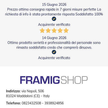
v
15 Giugno 2026
o
Prezzo ottimo consegna rapida in 7 giorni misure perfette La
l
richiesta di info è stata prontamente risposta Soddisfatto 100%
i
Z
Acquirente verificato
a
n
z
14 Giugno 2026
a
Ottimo prodotto serietà e professionalità del personale sono
r
rimasto soddisfatto credo che comprerò dinuovo.
i
e
Acquirente verificato
r
e
a
B
a
t
t
e
Indirizzo:
via Napoli, 506
n
81024 Maddaloni (CE) - Italy
t
e
Telefono:
0823432508 - 3938924856