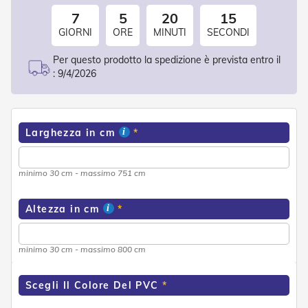
d
7
5
20
15
e
a
GIORNI
ORE
MINUTI
SECONDI
C
a
Per questo prodotto la spedizione è prevista entro il
d
:
9/4/2026
u
t
a
T
Larghezza in cm
e
n
d
minimo 30 cm - massimo 751 cm
e
a
B
Altezza in cm
r
a
c
minimo 30 cm - massimo 800 cm
c
i
E
Scegli Il Colore Del PVC
s
t