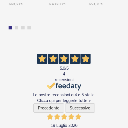
g
V110
C130 Q
668,68 €
6.486,08 €
653,31 €
e
n
t
i
Z
a
n
z
a
r
i
e
5,0
/5
r
4
e
recensioni
P
l
i
Le nostre recensioni a 4 e 5 stelle.
s
Clicca qui per leggerle tutte >
s
Precedente
Successivo
e
t
t
a
19 Luglio 2026