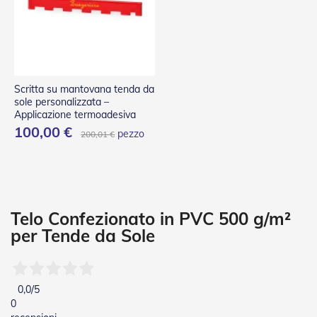
P
l
i
s
s
è
Scritta su mantovana tenda da
T
sole personalizzata –
e
Applicazione termoadesiva
n
100,00 €
d
pezzo
200,01 €
e
a
R
u
l
l
Telo Confezionato in PVC 500 g/m²
o
per Tende da Sole
A
c
c
e
0,0
/5
s
0
s