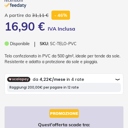
recensioni
o
r
i
31,11 €
- 46%
T
16,90 €
e
n
d
e
❘
Disponibile
SKU:
SC-TELO-PVC
T
e
c
Telo confezionato in PVC da 500 g/m², ideale per tende da sole.
n
Resistente e adatto a protezione da sole e pioggia.
i
c
h
e
Tende
da
sole
T
e
Quest'offerta scade tra:
n