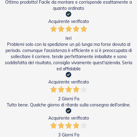
Ottimo prodotto! Facile da montare e corrisponde esattamente a
Tapparelle
quanto ordinato
T
Acquirente verificato
a
p
p
Ieri
a
Problemi solo con la spedizione un pò lunga ma forse dovuta al
r
periodo. comunque l'assistenza è efficiente e si è preoccupata di
e
l
sollecitare il corriere. tende perfettamente imballate e sono
l
soddisfatta del risultato, consiglio vivamente quest'azienda. Seria
e
ed affidabile
i
n
Acquirente verificato
P
V
C
2 Giorni Fa
Tutto bene. Qualche giorno di ritardo sulla consegna dell'ordine.
T
a
p
Acquirente verificato
p
a
r
3 Giorni Fa