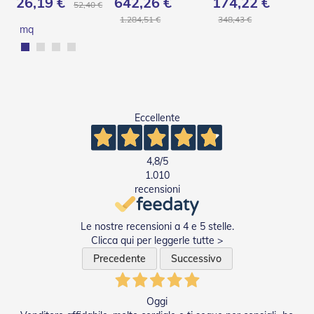
26,19 €
642,26 €
174,22 €
52,40 €
v
o
1.284,51 €
348,43 €
mq
l
i
Z
a
n
z
Eccellente
a
r
i
e
4,8
/5
r
1.010
e
recensioni
a
B
a
Le nostre recensioni a 4 e 5 stelle.
t
Clicca qui per leggerle tutte >
t
Precedente
Successivo
e
n
t
e
Oggi