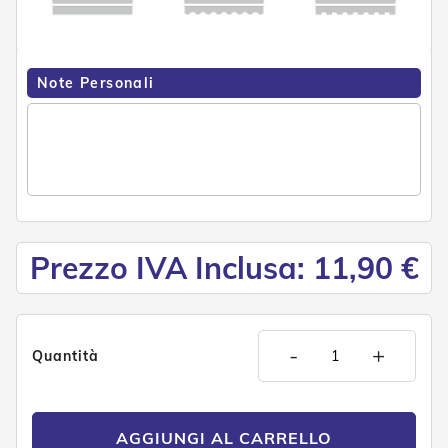
n
d
e
a
d
Note Personali
i
s
o
l
a
T
e
s
s
Prezzo IVA Inclusa: 11,90 €
u
t
i
e
t
-
+
Quantità
e
l
i
c
AGGIUNGI AL CARRELLO
o