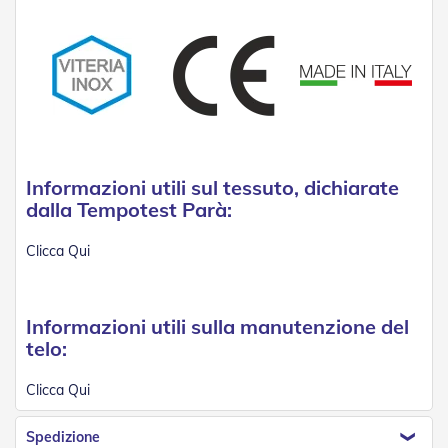
g
e
n
t
i
Z
a
n
z
a
Informazioni utili sul tessuto, dichiarate
r
dalla Tempotest Parà:
i
e
Clicca Qui
r
e
P
l
Informazioni utili sulla manutenzione del
i
s
telo:
s
e
Clicca Qui
t
t
a
Spedizione