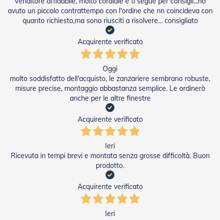
Venditore affidabile, molto cordiale e ti segue per consigli...ho
R
avuto un piccolo contrattempo con l'ordine che nn coincideva con
e
quanto richiesto,ma sono riusciti a risolvere... consigliato
t
i
Acquirente verificato
e
A
c
Oggi
c
e
molto soddisfatto dell'acquisto, le zanzariere sembrano robuste,
s
misure precise, montaggio abbastanza semplice. Le ordinerò
s
anche per le altre finestre
o
r
Acquirente verificato
i
Z
a
Ieri
n
Ricevuta in tempi brevi e montata senza grosse difficoltà. Buon
z
prodotto.
a
r
i
Acquirente verificato
e
r
e
Ieri