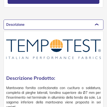
n
f
e
z
i
o
Descrizione
n
a
t
i
A
c
c
e
s
s
o
Descrizione Prodotto:
r
i
Mantovana fornita confezionata con cucitura o saldatura,
T
e
completa di pieghe laterali, tondino superiore da Ø7 mm per
n
l'inserimento nel terminale in alluminio della tenda da sole. La
d
sagoma inferiore della mantovana viene proposta in sei
e