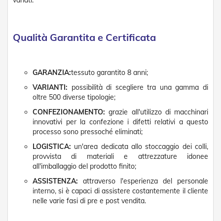
variati.
D
a
S
o
Qualità Garantita e Certificata
l
e
Zanzariere
GARANZIA:
tessuto garantito 8 anni;
VARIANTI:
possibilità di scegliere tra una gamma di
Z
a
oltre 500 diverse tipologie;
n
CONFEZIONAMENTO:
grazie all'utilizzo di macchinari
z
innovativi per la confezione i difetti relativi a questo
a
processo sono pressoché eliminati;
r
i
LOGISTICA:
un'area dedicata allo stoccaggio dei colli,
e
provvista di materiali e attrezzature idonee
r
all'imballaggio del prodotto finito;
e
A
ASSISTENZA:
attraverso l'esperienza del personale
v
interno, si è capaci di assistere costantemente il cliente
v
nelle varie fasi di pre e post vendita.
o
l