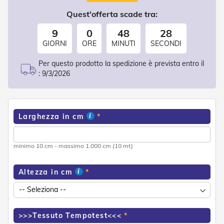
d
e
Quest'offerta scade tra:
a
C
9
0
48
27
a
GIORNI
ORE
MINUTI
SECONDI
d
u
Per questo prodotto la spedizione è prevista entro il
t
:
9/3/2026
a
T
e
n
Larghezza in cm
d
e
a
minimo 10 cm - massimo 1.000 cm (10 mt)
B
r
a
Altezza in cm
c
c
i
E
s
>>>Tessuto Tempotest<<<
t