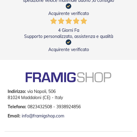
spedizione veloce materiale buono ,lo consiglio
e
I
Acquirente verificato
n
n
o
4 Giorni Fa
v
Supporto personalizzato, assistenza e qualità
a
t
i
Acquirente verificato
v
e
e
d
i
D
e
Indirizzo:
via Napoli, 506
s
i
81024 Maddaloni (CE) - Italy
g
Telefono:
0823432508 - 3938924856
n
Email:
info@framigshop.com
T
a
p
p