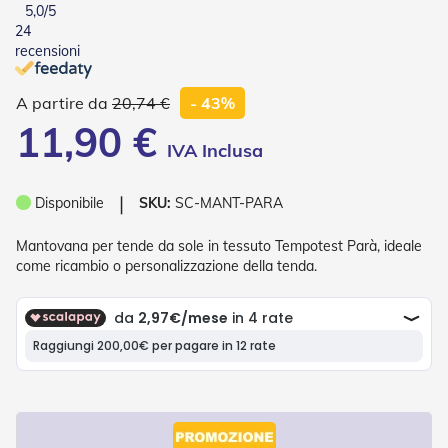
5,0
/5
o
24
r
i
recensioni
T
e
20,74 €
- 43%
n
d
11,90 €
e
T
e
c
❘
Disponibile
SKU:
SC-MANT-PARA
n
i
Mantovana per tende da sole in tessuto Tempotest Parà, ideale
c
h
come ricambio o personalizzazione della tenda.
e
Tende
da
sole
T
e
n