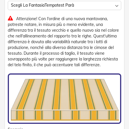
e
n
s
Attenzione! Con l'ordine di una nuova mantovana,
i
b
potreste notare, in misura più o meno evidente, una
i
differenza tra il tessuto vecchio e quello nuovo sia nel colore
l
che nell'allineamento del rapporto tra le righe. Quest'ultima
i
differenza è dovuta alla variabilità naturale tra i lotti di
produzione, nonché alla diversa distanza tra le cimose del
T
tessuto. Durante il processo di taglio, il tessuto viene
e
sovrapposto più volte per raggiungere la larghezza richiesta
n
del telo finito, il che può accentuare tali differenze.
d
e
P
e
r
G
i
a
r
d
i
n
i