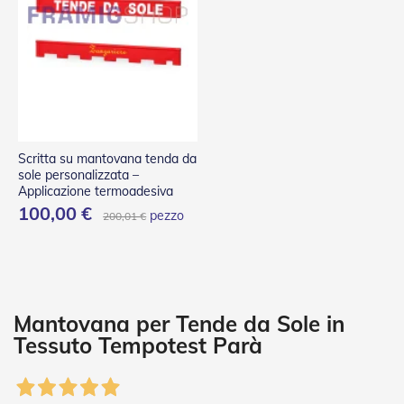
P
l
i
s
s
è
T
e
n
Scritta su mantovana tenda da
d
sole personalizzata –
e
Applicazione termoadesiva
a
100,00 €
pezzo
200,01 €
R
u
l
l
o
A
Mantovana per Tende da Sole in
c
Tessuto Tempotest Parà
c
e
s
s