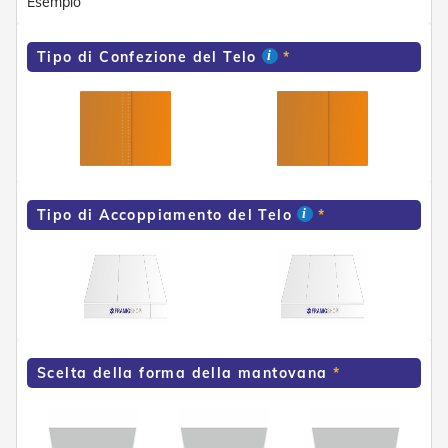
Esempio
e
P
e
Tipo di Confezione del Telo
r
g
o
l
a
t
i
Tipo di Accoppiamento del Telo
C
a
p
p
o
t
t
i
n
Scelta della forma della mantovana
e
T
e