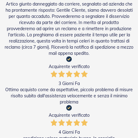
e
Artico giunto danneggiato da corriere, segnalato ad azienda che
l
ha prontamente risposto: Gentile Cliente, siamo davvero desolati
l
per quanto accaduto. Provvederemo a segnalare il disservizio
e
ricevuto da parte del corriere. In merito al prodotto
i
provvederemo ad aprire un reclamo e a rimettere in produzione
n
l'articolo. La preghiamo di essere paziente il tempo utile per la
A
realizzazione, questa volta in tempi celeri in quanto trattasi di
l
l
reclamo (circa 7 giorni). Riceverà la notifica di spedizione a mezzo
u
mail appena spedito.
m
i
Acquirente verificato
n
i
o
3 Giorni Fa
Ottimo acquisto come da aspettative, piccolo problema di misure
T
risolto subito dall'assistenza velocemente e senza il minimo
a
problema
p
p
a
Acquirente verificato
r
e
l
4 Giorni Fa
l