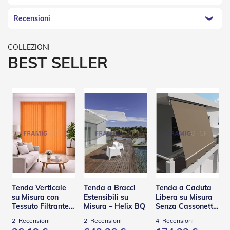
t
e
Recensioni
Z
a
n
BEST SELLER
z
a
r
i
e
r
e
F
i
s
s
e
e
S
Tenda Verticale
Tenda a Bracci
Tenda a Caduta
c
su Misura con
Estensibili su
Libera su Misura
o
Tessuto Filtrante –
Misura – Helix BQ
Senza Cassonetto
r
Panama
– TSA
r
2
Recensioni
2
Recensioni
4
Recensioni
e