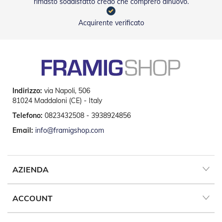
rimasto soddisfatto credo che comprerò dinuovo.
i
p
e
Acquirente verificato
r
T
a
p
p
a
r
e
Indirizzo:
via Napoli, 506
l
81024 Maddaloni (CE) - Italy
l
Telefono:
0823432508 - 3938924856
e
Email:
info@framigshop.com
Motori
e
Automatismi
AZIENDA
M
o
t
ACCOUNT
o
r
i