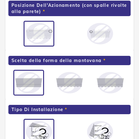
e
Posizione Dell'Azionamento (con spalle rivolte
P
alla parete)
e
r
g
o
l
a
t
i
Scelta della forma della mantovana
C
a
p
p
o
t
t
i
Tipo Di Installazione
n
e
T
e