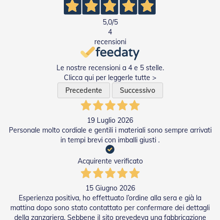
e
I
5,0
/5
n
4
n
o
recensioni
v
a
Le nostre recensioni a 4 e 5 stelle.
t
i
Clicca qui per leggerle tutte >
v
Precedente
Successivo
e
e
d
19 Luglio 2026
i
D
Personale molto cordiale e gentili i materiali sono sempre arrivati
e
in tempi brevi con imballi giusti .
s
i
Acquirente verificato
g
n
15 Giugno 2026
T
Esperienza positiva, ho effettuato l’ordine alla sera e già la
a
mattina dopo sono stato contattato per confermare dei dettagli
p
della zanzariera. Sebbene il sito prevedeva una fabbricazione
p