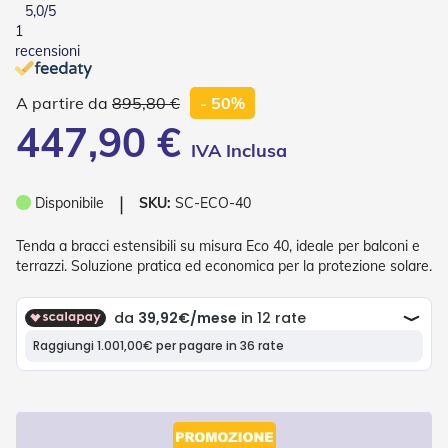
5,0
/5
o
1
r
i
recensioni
T
e
895,80 €
- 50%
n
d
447,90 €
e
T
e
c
❘
Disponibile
SKU:
SC-ECO-40
n
i
Tenda a bracci estensibili su misura Eco 40, ideale per balconi e
c
h
terrazzi. Soluzione pratica ed economica per la protezione solare.
e
Tende
da
sole
T
e
n