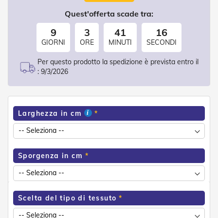
d
e
Quest'offerta scade tra:
a
C
9
3
41
16
a
GIORNI
ORE
MINUTI
SECONDI
d
u
Per questo prodotto la spedizione è prevista entro il
t
:
9/3/2026
a
T
e
n
Larghezza in cm
d
e
a
B
r
Sporgenza in cm
a
c
c
i
E
Scelta del tipo di tessuto
s
t