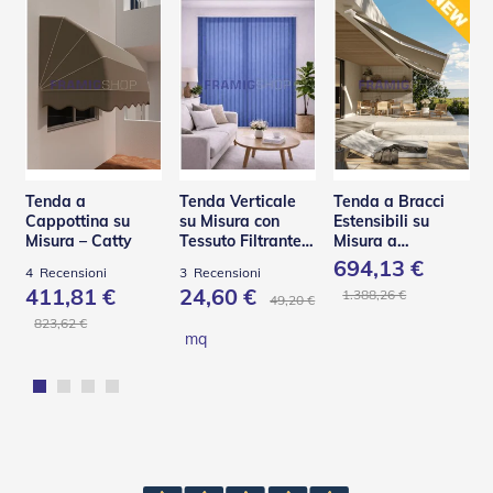
e
l
l
e
i
n
A
l
l
u
Tenda a
Tenda Verticale
Tenda a Bracci
m
Cappottina su
su Misura con
Estensibili su
i
Misura – Catty
Tessuto Filtrante
Misura a
n
Effetto Shantung
Scomparsa Totale
694,13 €
i
4
Recensioni
3
Recensioni
– Base Q
o
411,81 €
24,60 €
1.388,26 €
49,20 €
823,62 €
T
mq
a
p
p
a
r
e
l
l