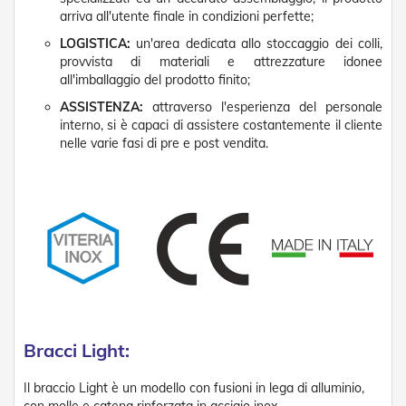
t
arriva all'utente finale in condizioni perfette;
e
LOGISTICA:
un'area dedicata allo stoccaggio dei colli,
Z
provvista di materiali e attrezzature idonee
a
all'imballaggio del prodotto finito;
n
z
ASSISTENZA:
attraverso l'esperienza del personale
a
interno, si è capaci di assistere costantemente il cliente
r
nelle varie fasi di pre e post vendita.
i
e
r
e
F
i
s
s
e
e
S
c
Bracci Light:
o
r
r
Il braccio Light è un modello con fusioni in lega di alluminio,
e
con molle e catena rinforzata in acciaio inox.