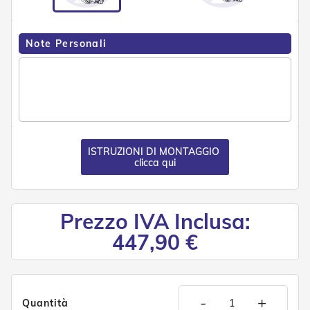
n
d
e
a
Note Personali
d
i
s
o
l
a
T
ISTRUZIONI DI MONTAGGIO
e
clicca qui
s
s
u
t
Prezzo IVA Inclusa:
i
e
447,90 €
t
e
l
i
c
-
+
o
Quantità