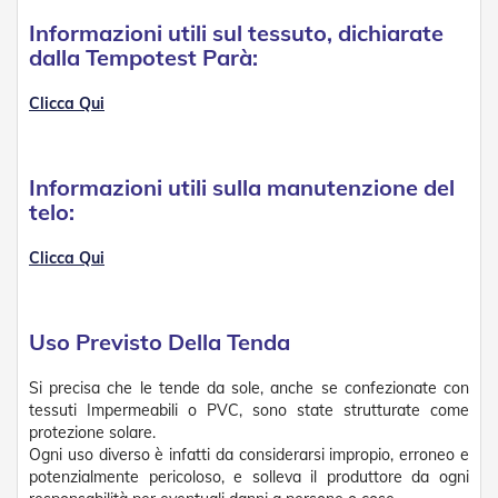
R
Informazioni utili sul tessuto, dichiarate
e
dalla Tempotest Parà:
t
i
e
Clicca Qui
A
c
c
e
Informazioni utili sulla manutenzione del
s
telo:
s
o
r
Clicca Qui
i
Z
a
n
Uso Previsto Della Tenda
z
a
Si precisa che le tende da sole, anche se confezionate con
r
tessuti Impermeabili o PVC, sono state strutturate come
i
protezione solare.
e
Ogni uso diverso è infatti da considerarsi impropio, erroneo e
r
potenzialmente pericoloso, e solleva il produttore da ogni
e