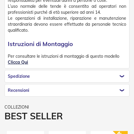
responsabilità per eventuali danni a persone o cose.
Tapparelle
L’uso normale delle tende è consentito ad operatori non
professionisti purché di età superiore ad anni 14.
T
Le operazioni di installazione, riparazione e manutenzione
a
straordinaria devono essere effettuate da personale tecnico
p
qualificato.
p
a
Istruzioni di Montaggio
r
e
l
Per consultare le istruzioni di montaggio di questo modello
l
Clicca Qui
e
i
Spedizione
n
P
V
Recensioni
C
T
a
BEST SELLER
p
p
a
r