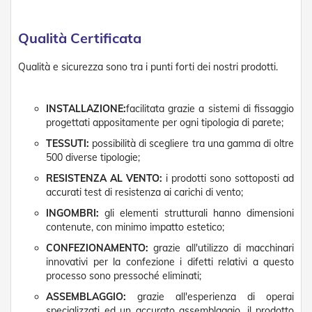
g
e
n
Qualità Certificata
t
i
Qualità e sicurezza sono tra i punti forti dei nostri prodotti.
Z
a
n
INSTALLAZIONE:
facilitata grazie a sistemi di fissaggio
z
progettati appositamente per ogni tipologia di parete;
a
r
TESSUTI:
possibilità di scegliere tra una gamma di oltre
i
500 diverse tipologie;
e
r
RESISTENZA AL VENTO:
i prodotti sono sottoposti ad
e
accurati test di resistenza ai carichi di vento;
P
INGOMBRI:
gli elementi strutturali hanno dimensioni
l
contenute, con minimo impatto estetico;
i
s
CONFEZIONAMENTO:
grazie all'utilizzo di macchinari
s
innovativi per la confezione i difetti relativi a questo
e
processo sono pressoché eliminati;
t
t
ASSEMBLAGGIO:
grazie all'esperienza di operai
a
specializzati ed un accurato assemblaggio, il prodotto