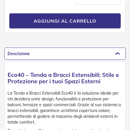
n
f
e
z
AGGIUNGI AL CARRELLO
i
o
n
a
t
i
Descrizione
A
c
c
Eco40 – Tenda a Bracci Estensibili: Stile e
e
Protezione per i tuoi Spazi Esterni
s
s
o
La Tenda a Bracci Estensibili Eco40 è la soluzione ideale per
r
chi desidera unire design, funzionalità e protezione per
i
balconi, terrazze e spazi commerciali. Grazie al suo sistema a
T
bracci estensibili, garantisce un’ottima copertura solare,
e
permettendo di godere al massimo degli ambienti esterni in
n
totale comfort.
d
e