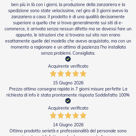
ben più in là con i giorni, la produzione della zanzariera e la
a
r
spedizione sono state velocissime, nel giro di 3 giorni avevo la
e
zanzariera a casa. Il prodotto è di una qualità decisamente
l
superiore a quello che si trova generalmente sui siti di e-
l
commerce, è arrivata senza nessun difetto ma se dovessi fare un
e
appunto, le istruzioni che si trovano sul sito non erano
i
esattamente quelle del modello che avevo acquistato, ma con un
n
momento a ragionare e un attimo di pazienza l’ho installata
A
senza problemi. Consigliata.
c
c
i
Acquirente verificato
a
i
o
15 Giugno 2026
Prezzo ottimo consegna rapida in 7 giorni misure perfette La
A
richiesta di info è stata prontamente risposta Soddisfatto 100%
c
c
Acquirente verificato
e
s
s
14 Giugno 2026
o
Ottimo prodotto serietà e professionalità del personale sono
r