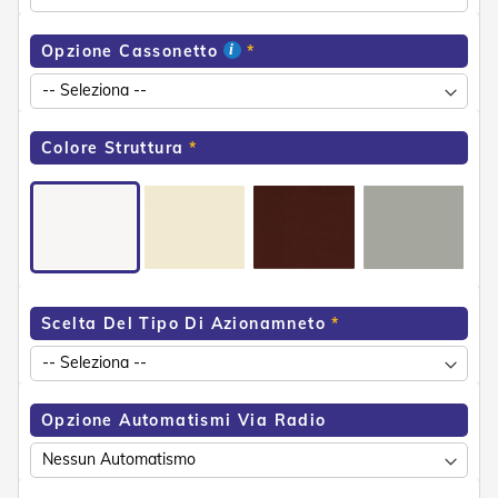
e
n
Opzione Cassonetto
s
i
b
i
l
Colore Struttura
i
T
e
n
d
e
P
e
Scelta Del Tipo Di Azionamneto
r
G
i
a
r
Opzione Automatismi Via Radio
d
i
n
i