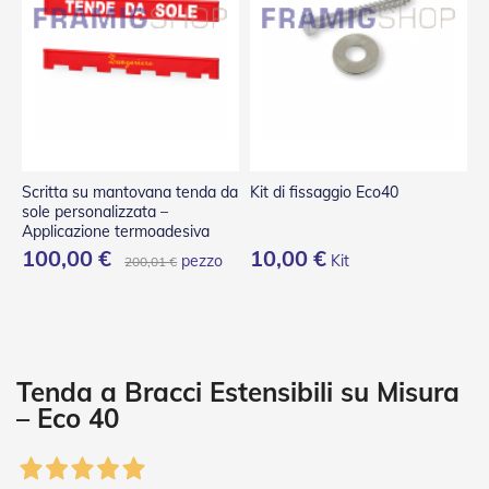
P
l
i
s
s
è
T
e
n
Scritta su mantovana tenda da
Kit di fissaggio Eco40
d
sole personalizzata –
e
Applicazione termoadesiva
a
100,00 €
10,00 €
pezzo
Kit
200,01 €
R
u
l
l
o
A
Tenda a Bracci Estensibili su Misura
c
– Eco 40
c
e
s
s