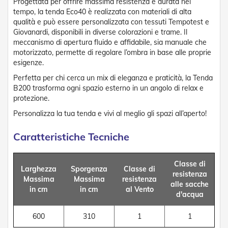
Progettata per offrire massima resistenza e durata nel
D
tempo, la tenda Eco40 è realizzata con materiali di alta
a
qualità e può essere personalizzata con tessuti Tempotest e
S
Giovanardi, disponibili in diverse colorazioni e trame. Il
o
meccanismo di apertura fluido e affidabile, sia manuale che
l
e
motorizzato, permette di regolare l’ombra in base alle proprie
esigenze.
Zanzariere
Perfetta per chi cerca un mix di eleganza e praticità, la Tenda
B200 trasforma ogni spazio esterno in un angolo di relax e
Z
protezione.
a
n
Personalizza la tua tenda e vivi al meglio gli spazi all’aperto!
z
a
Caratteristiche Tecniche
r
i
e
Classe di
r
Larghezza
Sporgenza
Classe di
e
resistenza
Massima
Massima
resistenza
A
alle sacche
in cm
in cm
al Vento
v
d'acqua
v
o
600
310
1
1
l