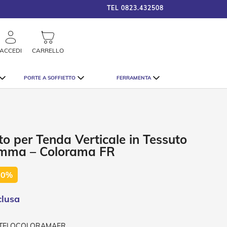
TEL
0823.432508
framigshop_it
COSTO SPEDIZIONE A PARTI
rca
ACCEDI
CARRELLO
PORTE A SOFFIETTO
FERRAMENTA
to per Tenda Verticale in Tessuto
amma – Colorama FR
50%
-TELOCOLORAMAFR