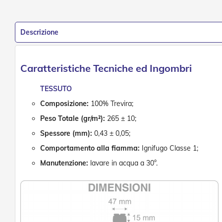
Accessori
per
Tapparelle
Descrizione
Motori
e
Automatismi
Motori
Caratteristiche Tecniche ed Ingombri
Per
Tende
TESSUTO
Da
Composizione:
100% Trevira;
Sole
Peso Totale (gr/m²):
265 ± 10;
Motori
Per
Spessore (mm):
0,43 ± 0,05;
Avvolgibili
Comportamento alla fiamma:
Ignifugo Classe 1;
Motori
Manutenzione:
lavare in acqua a 30°.
Per
Tende
a
Rullo
Automatismi