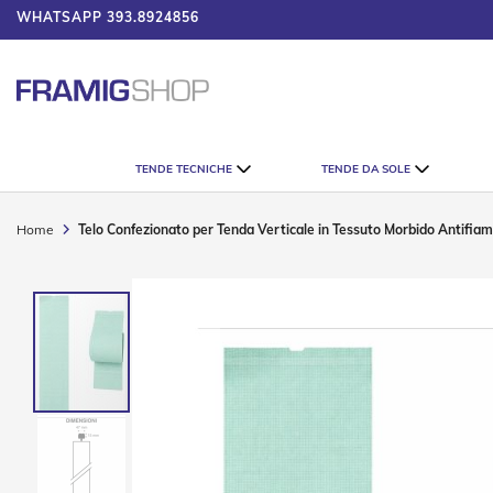
WHATSAPP
393.8924856
 IL CATALOGO
Tende
TENDE TECNICHE
TENDE DA SOLE
Tecniche
Tende
Veneziane
Home
Telo Confezionato per Tenda Verticale in Tessuto Morbido Antifi
Tende
Verticali
Vai
Tende
alla
Plissè
fine
della
Tende
galleria
a
di
Rullo
immagini
Accessori
Tende
Tecniche