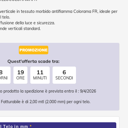
verticale in tessuto morbido antifiamma Colorama FR, ideale per
l telo.
ffusione della luce e sicurezza.
nde verticali standard.
Quest'offerta scade tra:
8
19
11
3
ORNI
ORE
MINUTI
SECONDI
 prodotto la spedizione è prevista entro il :
9/4/2026
Fatturabile è di 2,00 mtl (2.000 mm) per ogni telo.
l Telo in mm