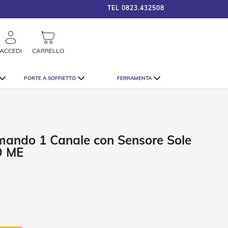
TEL
0823.432508
framigshop_it
COSTO SPEDIZIONE A PARTI
rca
ACCEDI
CARRELLO
PORTE A SOFFIETTO
FERRAMENTA
mando 1 Canale con Sensore Sole
O ME