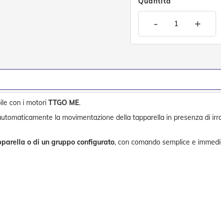
Quantità
-
+
le con i motori
TTGO ME
.
 automaticamente la movimentazione della tapparella in presenza di ir
pparella o di un gruppo configurato
, con comando semplice e immedi