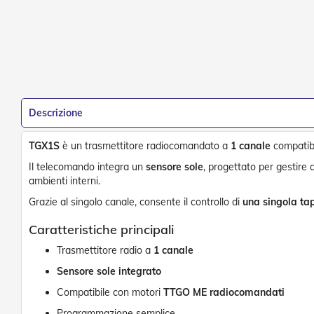
Tessuti
Vai
e
all'inizio
teli
della
confezionati
galleria
di
Accessori
immagini
Tende
Da
Sole
Descrizione
Zanzariere
Zanzariere
TGX1S
è un trasmettitore radiocomandato a
1 canale
compatibi
Avvolgenti
Il telecomando integra un
sensore sole
, progettato per gestire
Zanzariere
ambienti interni.
Plissettate
Grazie al singolo canale, consente il controllo di
una singola ta
Zanzariere
Caratteristiche principali
Fisse
e
Trasmettitore radio a
1 canale
Scorrevoli
Sensore sole integrato
Zanzariere
a
Compatibile con motori
TTGO ME radiocomandati
Battente
Programmazione semplice