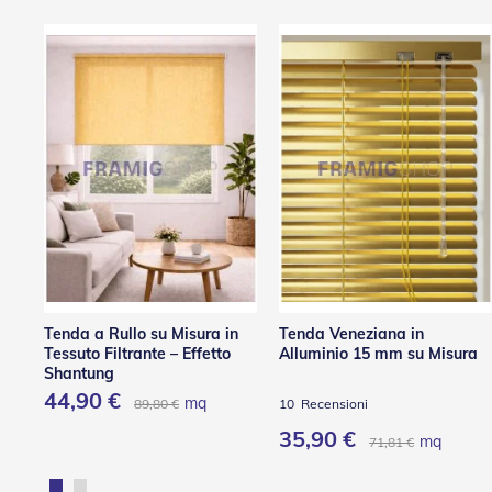
Accessori
per
Tapparelle
Motori
e
Automatismi
Motori
Per
Tende
Da
Sole
Motori
Per
Avvolgibili
Tenda a Rullo su Misura in
Tenda Veneziana in
Motori
Tessuto Filtrante – Effetto
Alluminio 15 mm su Misura
Per
Shantung
Tende
44,90 €
mq
89,80 €
10
Recensioni
a
Rullo
35,90 €
mq
71,81 €
Automatismi