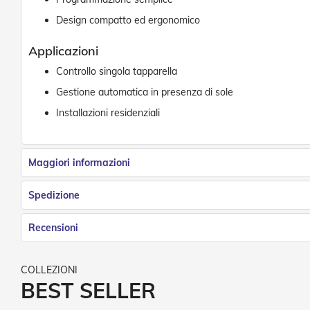
Reti
Design compatto ed ergonomico
e
Accessori
Applicazioni
Zanzariere
Controllo singola tapparella
Tapparelle
Tapparelle
Gestione automatica in presenza di sole
in
Installazioni residenziali
PVC
Tapparelle
in
Maggiori informazioni
Alluminio
Tapparelle
Spedizione
Innovative
e
di
Recensioni
Design
Tapparelle
in
BEST SELLER
Acciaio