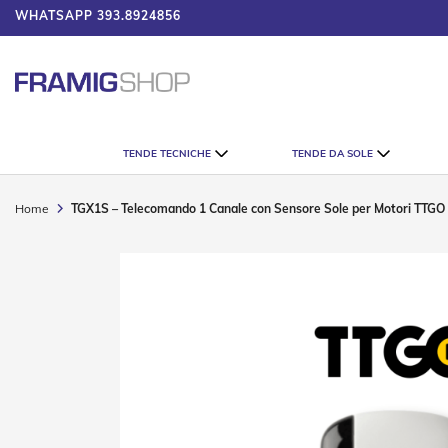
WHATSAPP
393.8924856
 IL CATALOGO
Tende
TENDE TECNICHE
TENDE DA SOLE
Tecniche
Tende
Veneziane
Home
TGX1S – Telecomando 1 Canale con Sensore Sole per Motori TTGO
Tende
Verticali
Vai
Tende
alla
Plissè
fine
della
Tende
galleria
a
di
Rullo
immagini
Accessori
Tende
Tecniche