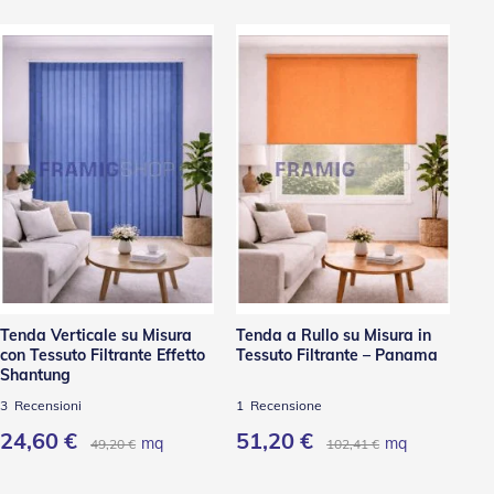
Tenda Verticale su Misura
Tenda a Rullo su Misura in
Te
con Tessuto Filtrante Effetto
Tessuto Filtrante – Panama
Al
Shantung
3
Recensioni
1
Recensione
2
24,60 €
51,20 €
3
mq
mq
49,20 €
102,41 €