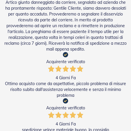
Artico giunto danneggiato da corriere, segnalato ad azienda che
D
ha prontamente risposto: Gentile Cliente, siamo davvero desolati
a
S
per quanto accaduto. Provvederemo a segnalare il disservizio
o
ricevuto da parte del corriere. In merito al prodotto
l
provvederemo ad aprire un reclamo e a rimettere in produzione
e
l'articolo. La preghiamo di essere paziente il tempo utile per la
realizzazione, questa volta in tempi celeri in quanto trattasi di
Zanzariere
reclamo (circa 7 giorni). Riceverà la notifica di spedizione a mezzo
mail appena spedito.
Z
a
Acquirente verificato
n
z
a
4 Giorni Fa
r
Ottimo acquisto come da aspettative, piccolo problema di misure
i
e
risolto subito dall'assistenza velocemente e senza il minimo
r
problema
e
A
Acquirente verificato
v
v
o
4 Giorni Fa
l
spedizione veloce materiale buono ,lo consiglio