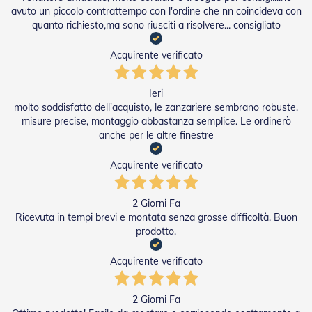
n
avuto un piccolo contrattempo con l'ordine che nn coincideva con
d
quanto richiesto,ma sono riusciti a risolvere... consigliato
e
a
d
Acquirente verificato
i
s
o
Ieri
l
molto soddisfatto dell'acquisto, le zanzariere sembrano robuste,
a
misure precise, montaggio abbastanza semplice. Le ordinerò
anche per le altre finestre
T
e
Acquirente verificato
s
s
u
2 Giorni Fa
t
i
Ricevuta in tempi brevi e montata senza grosse difficoltà. Buon
e
prodotto.
t
e
Acquirente verificato
l
i
c
2 Giorni Fa
o