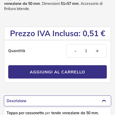
P
veneziane da 50 mm
. Dimensioni
51×57 mm
. Accessorio di
l
finitura laterale.
i
s
s
è
Prezzo IVA Inclusa: 0,51 €
T
e
n
d
-
+
Quantità
e
a
R
u
l
AGGIUNGI AL CARRELLO
l
o
A
c
c
Descrizione
e
s
Tappo per cassonetto
per
tende veneziane da 50 mm
,
s