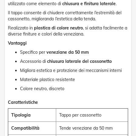
utilizzato come elemento di
chiusura e finitura laterale
.
o
r
Il tappo consente di chiudere correttamente l’estremità del
i
cassonetto, migliorando l’estetica della tenda.
T
e
Realizzato in
plastica di colore neutro
, si adatta facilmente a
n
diverse finiture e colori della veneziana.
d
e
Vantaggi
T
Specifico per
veneziane da 50 mm
e
c
Accessorio di
chiusura laterale del cassonetto
n
i
Migliora estetica e protezione dei meccanismi interni
c
Materiale plastico resistente
h
e
Colore neutro, discreto
Tende
Caratteristiche
da
sole
Tipologia
Tappo per cassonetto
T
e
Compatibilità
Tende veneziane da 50 mm
n