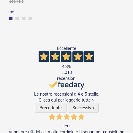
102,41 €
e
P
mq
e
r
g
o
l
a
t
Eccellente
i
C
4,8
/5
a
1.010
p
recensioni
p
o
t
Le nostre recensioni a 4 e 5 stelle.
t
Clicca qui per leggerle tutte >
i
n
Precedente
Successivo
e
T
Ieri
e
Venditore affidabile, molto cordiale e ti segue per consigli...ho