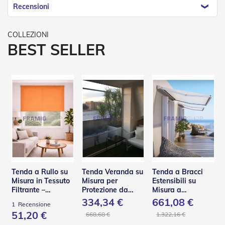
e
Recensioni
n
s
i
b
BEST SELLER
i
l
i
T
e
n
d
e
P
e
r
G
i
Tenda a Rullo su
Tenda Veranda su
Tenda a Bracci
a
Misura in Tessuto
Misura per
Estensibili su
r
Filtrante –
Protezione da
Misura a
d
Panama
Pioggia e Vento –
Scomparsa Totale
334,34 €
661,08 €
1
Recensione
i
V110
– Base L
51,20 €
n
668,68 €
1.322,16 €
i