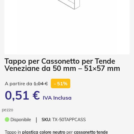
i
a
n
e
T
e
n
d
e
V
Vai
Tappo per Cassonetto per Tende
e
all'inizio
r
Veneziane da 50 mm – 51×57 mm
della
t
galleria
i
di
c
1,04 €
- 51%
a
immagini
0,51 €
l
i
T
pezzo
e
❘
Disponibile
SKU:
TX-50TAPPCASS
n
d
e
Tappo in
plastica colore neutro
per
cassonetto tende