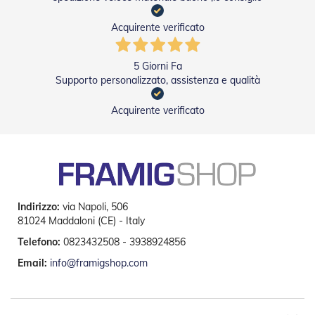
g
e
n
Acquirente verificato
t
i
5 Giorni Fa
Z
Supporto personalizzato, assistenza e qualità
a
n
Acquirente verificato
z
a
r
i
e
r
e
P
Indirizzo:
via Napoli, 506
l
81024 Maddaloni (CE) - Italy
i
Telefono:
0823432508 - 3938924856
s
s
Email:
info@framigshop.com
e
t
t
a