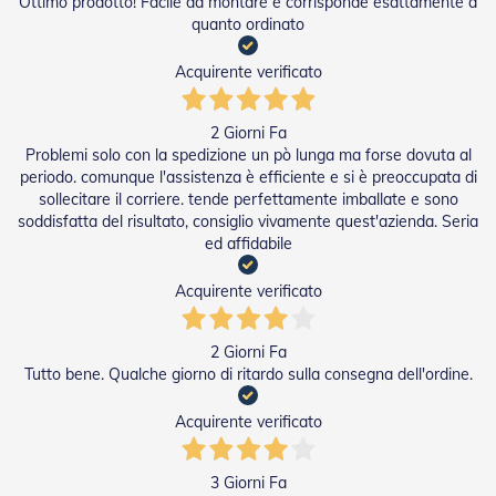
Ottimo prodotto! Facile da montare e corrisponde esattamente a
n
quanto ordinato
f
e
z
Acquirente verificato
i
o
n
2 Giorni Fa
a
Problemi solo con la spedizione un pò lunga ma forse dovuta al
t
periodo. comunque l'assistenza è efficiente e si è preoccupata di
i
sollecitare il corriere. tende perfettamente imballate e sono
soddisfatta del risultato, consiglio vivamente quest'azienda. Seria
A
ed affidabile
c
c
e
Acquirente verificato
s
s
o
2 Giorni Fa
r
Tutto bene. Qualche giorno di ritardo sulla consegna dell'ordine.
i
T
Acquirente verificato
e
n
d
3 Giorni Fa
e