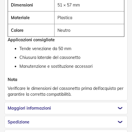
d
Dimensioni
51 × 57 mm
e
a
Materiale
Plastica
C
a
d
Colore
Neutro
u
t
Applicazioni consigliate
a
Tende veneziane da 50 mm
T
Chiusura laterale del cassonetto
e
n
Manutenzione e sostituzione accessori
d
e
Nota
a
B
Verificare le dimensioni del cassonetto prima dell’acquisto per
r
garantire la corretta compatibilità.
a
c
Maggiori informazioni
c
i
E
Spedizione
s
t