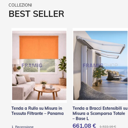
Accessori
per
BEST SELLER
Tapparelle
Motori
e
Automatismi
Motori
Per
Tende
Da
Sole
Motori
Per
Avvolgibili
Motori
Per
Tende
a
Tenda a Rullo su Misura in
Tenda a Bracci Estensibili su
Rullo
Tessuto Filtrante – Panama
Misura a Scomparsa Totale
– Base L
Automatismi
661,08 €
1.322,16 €
1
Recensione