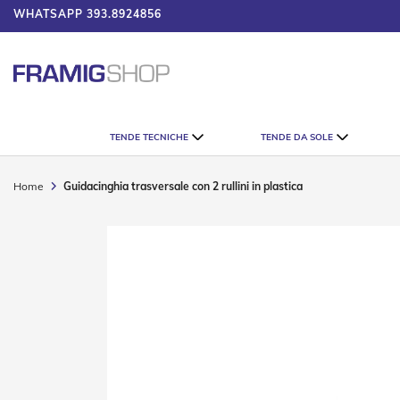
WHATSAPP
393.8924856
 IL CATALOGO
Tende
TENDE TECNICHE
TENDE DA SOLE
Tecniche
Tende
Veneziane
Home
Guidacinghia trasversale con 2 rullini in plastica
Tende
Verticali
Vai
Tende
alla
Plissè
fine
della
Tende
galleria
a
di
Rullo
immagini
Accessori
Tende
Tecniche