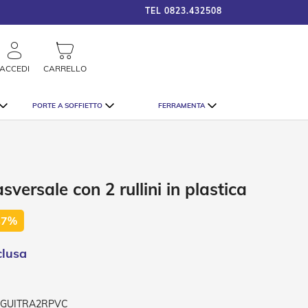
TEL
0823.432508
framigshop_it
COSTO SPEDIZIONE A PARTI
rca
ACCEDI
CARRELLO
PORTE A SOFFIETTO
FERRAMENTA
sversale con 2 rullini in plastica
47%
-GUITRA2RPVC