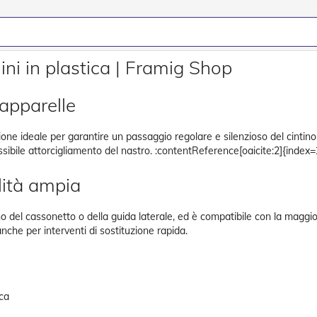
ini in plastica | Framig Shop
tapparelle
one ideale per garantire un passaggio regolare e silenzioso del cintino nei
ssibile attorcigliamento del nastro. :contentReference[oaicite:2]{index=
lità ampia
no del cassonetto o della guida laterale, ed è compatibile con la maggior
nche per interventi di sostituzione rapida.
ica