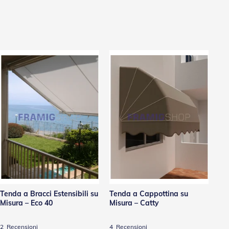
Tenda a Bracci Estensibili su
Tenda a Cappottina su
Te
Misura – Eco 40
Misura – Catty
Ca
Ac
3
2
Recensioni
4
Recensioni