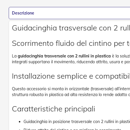
Tessuti
Vai
e
all'inizio
Descrizione
teli
della
confezionati
galleria
di
Guidacinghia trasversale con 2 rull
Accessori
immagini
Tende
Da
Scorrimento fluido del cintino per 
Sole
Zanzariere
La
guidacinghia trasversale con 2 rullini in plastica
è la soluzi
Zanzariere
integrati supportano il movimento, riducendo attrito, usura e po
Avvolgenti
Installazione semplice e compatibi
Zanzariere
Plissettate
Zanzariere
Questo accessorio si monta in orizzontale (trasversale) all’inter
Fisse
struttura robusta in plastica ad alta resistenza lo rende adatto a
e
Scorrevoli
Caratteristiche principali
Zanzariere
a
Guidacinghia in posizione trasversale con 2 rullini in plast
Battente