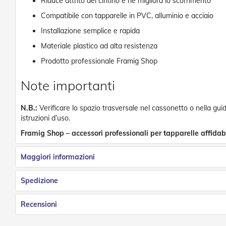
Riduce attrito del cintino e ne migliora lo scorrimento
Reti
Compatibile con tapparelle in PVC, alluminio e acciaio
e
Accessori
Installazione semplice e rapida
Zanzariere
Materiale plastico ad alta resistenza
Tapparelle
Prodotto professionale Framig Shop
Tapparelle
in
Note importanti
PVC
Tapparelle
N.B.:
Verificare lo spazio trasversale nel cassonetto o nella gui
in
istruzioni d’uso.
Alluminio
Framig Shop – accessori professionali per tapparelle affidabil
Tapparelle
Innovative
e
Maggiori informazioni
di
Design
Spedizione
Tapparelle
in
Recensioni
Acciaio