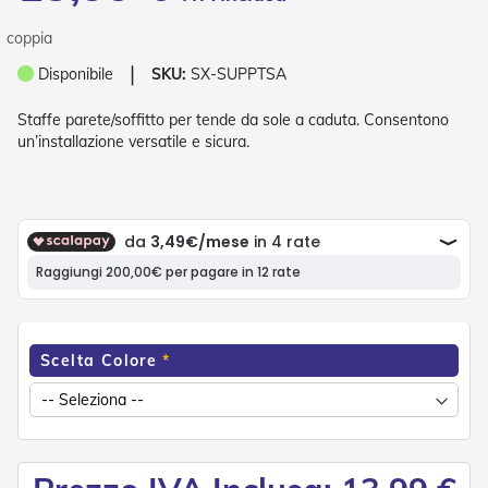
P
l
coppia
i
s
❘
Disponibile
SKU:
SX-SUPPTSA
s
è
Staffe parete/soffitto per tende da sole a caduta. Consentono
un’installazione versatile e sicura.
T
e
n
d
e
a
R
u
l
l
o
Scelta Colore
A
c
c
e
s
s