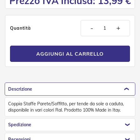
Prezzo IVA Inclusa: 13,99 €
o
r
i
T
-
+
e
Quantità
n
d
e
T
AGGIUNGI AL CARRELLO
e
c
n
i
c
h
e
Descrizione
Tende
Coppia Staffe Parete/Soffitto, per tende da sole a caduta,
da
disponibile in vari colori Ral. Prodotto 100% Made in Itay.
sole
Spedizione
T
e
n
Recensioni