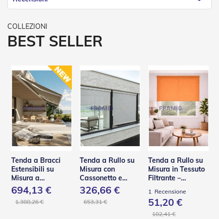
d
e
a
C
BEST SELLER
a
d
u
t
a
T
e
n
d
e
a
B
r
Tenda a Bracci
Tenda a Rullo su
Tenda a Rullo su
a
Estensibili su
Misura con
Misura in Tessuto
c
Misura a
Cassonetto e
Filtrante –
c
Scomparsa Totale
Guide in Acciaio –
Panama
694,13 €
326,66 €
i
1
Recensione
– Base Q
C130 Q
E
51,20 €
1.388,26 €
653,31 €
s
102,41 €
t