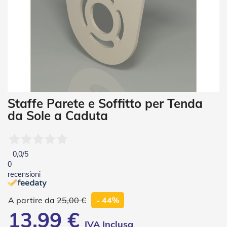
i
a
n
e
T
e
n
d
e
V
Vai
Staffe Parete e Soffitto per Tenda
e
all'inizio
r
da Sole a Caduta
della
t
galleria
i
di
c
a
immagini
0,0
/5
l
0
i
recensioni
T
e
25,00 €
- 44%
n
13,99 €
d
e