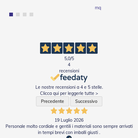
e
mq
n
s
i
b
i
l
i
T
5,0
/5
e
4
n
d
recensioni
e
P
Le nostre recensioni a 4 e 5 stelle.
e
r
Clicca qui per leggerle tutte >
G
Precedente
Successivo
i
a
r
19 Luglio 2026
d
i
Personale molto cordiale e gentili i materiali sono sempre arrivati
n
in tempi brevi con imballi giusti .
i