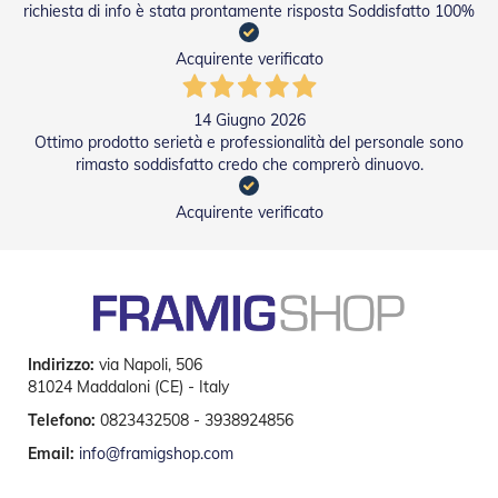
n
richiesta di info è stata prontamente risposta Soddisfatto 100%
d
e
Acquirente verificato
a
d
i
14 Giugno 2026
s
Ottimo prodotto serietà e professionalità del personale sono
o
l
rimasto soddisfatto credo che comprerò dinuovo.
a
Acquirente verificato
T
e
s
s
u
t
i
Indirizzo:
via Napoli, 506
e
t
81024 Maddaloni (CE) - Italy
e
Telefono:
0823432508 - 3938924856
l
i
Email:
info@framigshop.com
c
o