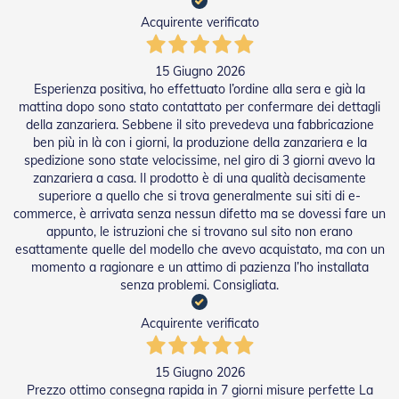
e
Acquirente verificato
P
e
r
15 Giugno 2026
g
Esperienza positiva, ho effettuato l’ordine alla sera e già la
o
mattina dopo sono stato contattato per confermare dei dettagli
l
della zanzariera. Sebbene il sito prevedeva una fabbricazione
a
t
ben più in là con i giorni, la produzione della zanzariera e la
i
spedizione sono state velocissime, nel giro di 3 giorni avevo la
zanzariera a casa. Il prodotto è di una qualità decisamente
C
superiore a quello che si trova generalmente sui siti di e-
a
commerce, è arrivata senza nessun difetto ma se dovessi fare un
p
appunto, le istruzioni che si trovano sul sito non erano
p
esattamente quelle del modello che avevo acquistato, ma con un
o
momento a ragionare e un attimo di pazienza l’ho installata
t
senza problemi. Consigliata.
t
i
n
Acquirente verificato
e
T
15 Giugno 2026
e
Prezzo ottimo consegna rapida in 7 giorni misure perfette La