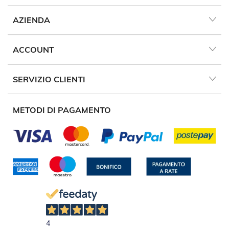
n
f
AZIENDA
e
z
i
ACCOUNT
o
n
a
t
SERVIZIO CLIENTI
i
A
METODI DI PAGAMENTO
c
c
e
s
s
o
r
i
T
e
n
d
4
e