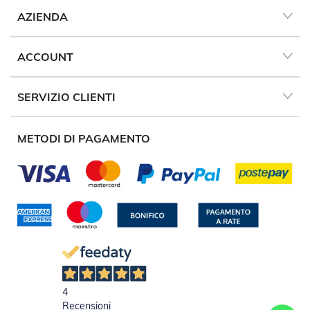
n
d
AZIENDA
e
a
d
ACCOUNT
i
s
o
SERVIZIO CLIENTI
l
a
METODI DI PAGAMENTO
T
e
s
s
u
t
i
e
t
e
l
i
c
4
o
Recensioni