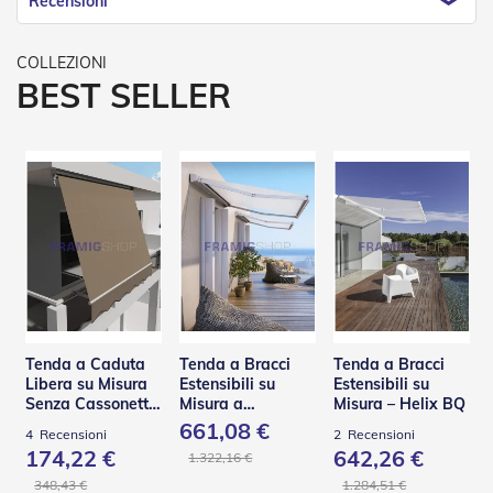
Recensioni
o
r
i
T
BEST SELLER
e
n
d
e
T
e
c
n
i
c
h
e
Tende
Tenda a Caduta
Tenda a Bracci
Tenda a Bracci
da
Libera su Misura
Estensibili su
Estensibili su
sole
Senza Cassonetto
Misura a
Misura – Helix BQ
– TSA
Scomparsa Totale
661,08 €
4
Recensioni
2
Recensioni
T
– Base L
174,22 €
642,26 €
1.322,16 €
e
n
348,43 €
1.284,51 €