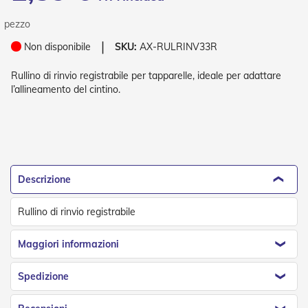
P
l
pezzo
i
s
❘
Non disponibile
SKU:
AX-RULRINV33R
s
è
Rullino di rinvio registrabile per tapparelle, ideale per adattare
l’allineamento del cintino.
T
e
n
d
e
a
R
u
Descrizione
l
l
Rullino di rinvio registrabile
o
A
Maggiori informazioni
c
c
Spedizione
e
s
s