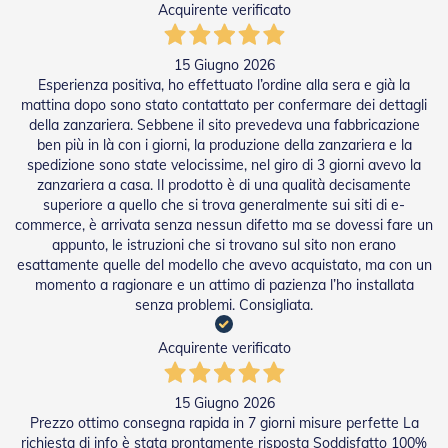
Acquirente verificato
e
n
s
15 Giugno 2026
i
b
Esperienza positiva, ho effettuato l’ordine alla sera e già la
i
mattina dopo sono stato contattato per confermare dei dettagli
l
della zanzariera. Sebbene il sito prevedeva una fabbricazione
i
ben più in là con i giorni, la produzione della zanzariera e la
spedizione sono state velocissime, nel giro di 3 giorni avevo la
T
zanzariera a casa. Il prodotto è di una qualità decisamente
e
superiore a quello che si trova generalmente sui siti di e-
n
commerce, è arrivata senza nessun difetto ma se dovessi fare un
d
appunto, le istruzioni che si trovano sul sito non erano
e
esattamente quelle del modello che avevo acquistato, ma con un
P
e
momento a ragionare e un attimo di pazienza l’ho installata
r
senza problemi. Consigliata.
G
i
Acquirente verificato
a
r
d
15 Giugno 2026
i
Prezzo ottimo consegna rapida in 7 giorni misure perfette La
n
richiesta di info è stata prontamente risposta Soddisfatto 100%
i