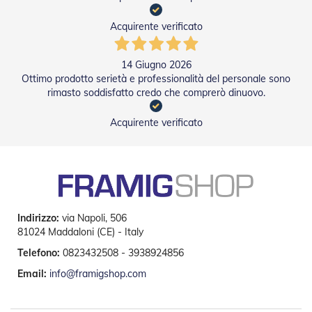
e
P
Acquirente verificato
e
r
g
14 Giugno 2026
o
Ottimo prodotto serietà e professionalità del personale sono
l
rimasto soddisfatto credo che comprerò dinuovo.
a
t
Acquirente verificato
i
C
a
p
p
o
t
Indirizzo:
via Napoli, 506
t
81024 Maddaloni (CE) - Italy
i
n
Telefono:
0823432508 - 3938924856
e
Email:
info@framigshop.com
T
e