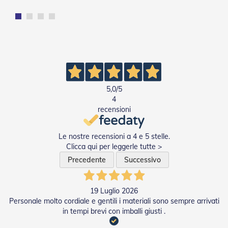
d
e
a
C
a
d
u
t
a
5,0
/5
T
4
e
recensioni
n
d
e
Le nostre recensioni a 4 e 5 stelle.
a
Clicca qui per leggerle tutte >
B
Precedente
Successivo
r
a
c
c
19 Luglio 2026
i
Personale molto cordiale e gentili i materiali sono sempre arrivati
E
in tempi brevi con imballi giusti .
s
t