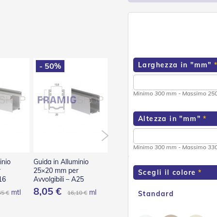
Larghezza in "mm"
- 50%
- 50%
- 50
Minimo 300 mm - Massimo 2
Altezza in "mm"
Minimo 300 mm - Massimo 3
inio
Guida in Alluminio
Guida in Alluminio
Guida in
r
25×20 mm per
53×22 mm per
28×17 m
Scegli il colore
16
Avvolgibili – A25
Avvolgibili – A53
Avvolgibi
8,05 €
17,25 €
8,83 
mtl
ml
ml
45 €
16,10 €
34,50 €
Standard