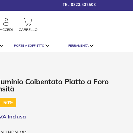
TEL
0823.432508
framigshop_it
STRAORDINARI SCONTI SU TU
rca
ACCEDI
CARRELLO
PORTE A SOFFIETTO
FERRAMENTA
luminio Coibentato Piatto a Foro
nsità
- 50%
-ALLHDALMIN