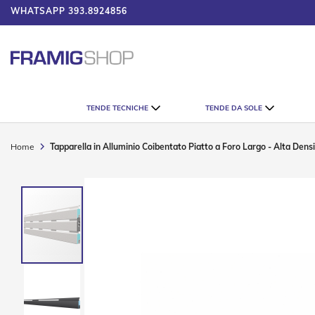
WHATSAPP
393.8924856
UMATORE
Tende
TENDE TECNICHE
TENDE DA SOLE
Tecniche
Tende
Veneziane
Home
Tapparella in Alluminio Coibentato Piatto a Foro Largo - Alta Dens
Tende
Verticali
Vai
Tende
alla
Plissè
fine
della
Tende
galleria
a
di
Rullo
immagini
Accessori
Tende
Tecniche