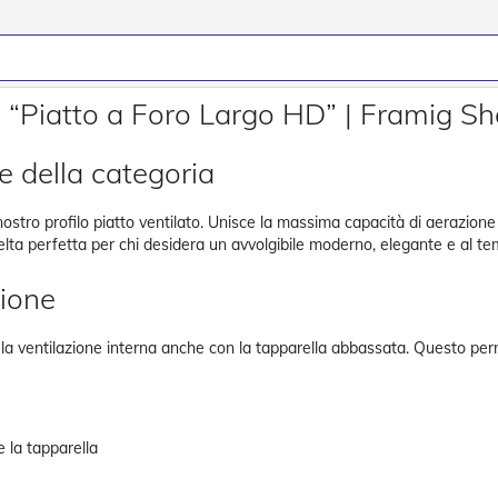
o “Piatto a Foro Largo HD” | Framig S
te della categoria
nostro profilo piatto ventilato. Unisce la massima capacità di aerazione
celta perfetta per chi desidera un avvolgibile moderno, elegante e al t
zione
re la ventilazione interna anche con la tapparella abbassata. Questo per
 la tapparella