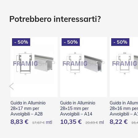
Tessuti
Vai
e
all'inizio
teli
della
Potrebbero interessarti?
confezionati
galleria
di
Accessori
immagini
Tende
- 50%
- 50%
- 50%
Da
Sole
Zanzariere
Zanzariere
Avvolgenti
Zanzariere
Plissettate
Zanzariere
Fisse
Guida in Alluminio
Guida in Alluminio
Guida in Allum
e
28×17 mm per
28×15 mm per
28×16 mm pe
Scorrevoli
Avvolgibili – A28
Avvolgibili – A14
Avvolgibili – A
8,83 €
10,35 €
8,22 €
Zanzariere
ml
mtl
ml
17,67 €
20,69 €
16,
a
Battente