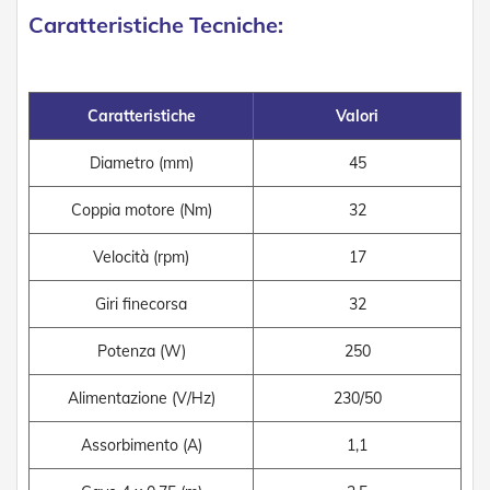
e
Caratteristiche Tecniche:
P
e
r
g
o
Caratteristiche
Valori
l
a
Diametro (mm)
45
t
i
Coppia motore (Nm)
32
C
a
Velocità (rpm)
17
p
p
Giri finecorsa
32
o
t
Potenza (W)
250
t
i
n
Alimentazione (V/Hz)
230/50
e
Assorbimento (A)
1,1
T
e