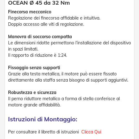
OCEAN Ø 45 da 32 Nm
e
n
Finecorsa meccanico
s
Regolazione dei finecorsa affidabile e intuitiva.
i
Doppio accesso alle viti di regolazione.
b
i
Manovra di soccorso compatta
l
i
Le dimensioni ridotte permettono l’installazione del dispositivo
in spazi limitati.
T
Il rapporto di riduzione è 1:24.
e
n
Fissaggio senza supporti
d
Grazie alla testa metallica, il motore può essere fissato
e
direttamente alla staffa senza bisogno di supporti aggiuntivi.
P
e
Robustezza e sicurezza
r
Il perno riduttore metallico a forma di stella conferisce al
G
i
motore grande affidabilità.
a
r
Istruzioni di Montaggio:
d
i
Per consultare il libretto di istruzioni
Clicca Qui
n
i