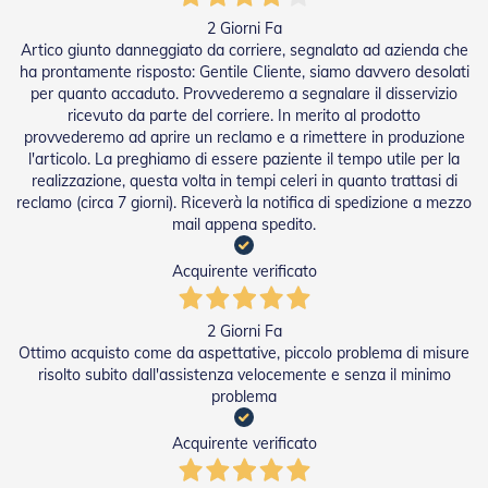
t
e
2 Giorni Fa
Artico giunto danneggiato da corriere, segnalato ad azienda che
Z
ha prontamente risposto: Gentile Cliente, siamo davvero desolati
a
per quanto accaduto. Provvederemo a segnalare il disservizio
n
ricevuto da parte del corriere. In merito al prodotto
z
provvederemo ad aprire un reclamo e a rimettere in produzione
a
l'articolo. La preghiamo di essere paziente il tempo utile per la
r
realizzazione, questa volta in tempi celeri in quanto trattasi di
i
reclamo (circa 7 giorni). Riceverà la notifica di spedizione a mezzo
e
r
mail appena spedito.
e
F
Acquirente verificato
i
s
s
2 Giorni Fa
e
Ottimo acquisto come da aspettative, piccolo problema di misure
e
risolto subito dall'assistenza velocemente e senza il minimo
S
problema
c
o
r
Acquirente verificato
r
e