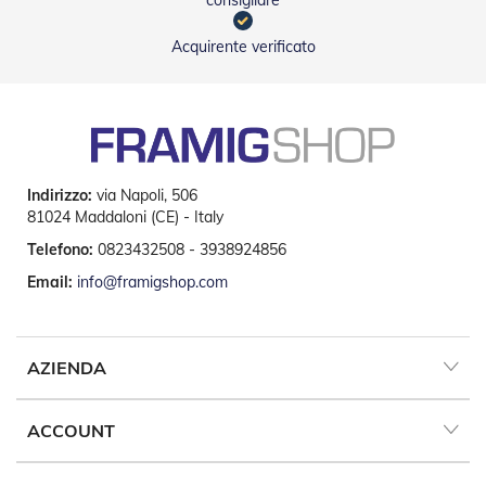
consigliare
R
e
Acquirente verificato
t
i
e
A
c
c
e
s
Indirizzo:
via Napoli, 506
s
81024 Maddaloni (CE) - Italy
o
Telefono:
0823432508 - 3938924856
r
i
Email:
info@framigshop.com
Z
a
n
z
AZIENDA
a
r
i
e
ACCOUNT
r
e