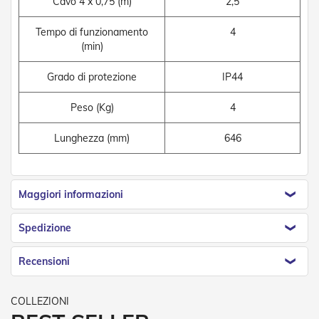
Cavo 4 x 0,75 (m)
2,5
n
d
e
Tempo di funzionamento
4
a
(min)
d
i
Grado di protezione
IP44
s
o
l
Peso (Kg)
4
a
Lunghezza (mm)
646
T
e
s
s
Maggiori informazioni
u
t
i
Spedizione
e
t
e
Recensioni
l
i
c
o