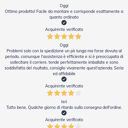
g
e
Oggi
n
Ottimo prodotto! Facile da montare e corrisponde esattamente a
t
quanto ordinato
i
Acquirente verificato
Z
a
n
Oggi
z
Problemi solo con la spedizione un pò lunga ma forse dovuta al
a
periodo. comunque l'assistenza è efficiente e si è preoccupata di
r
sollecitare il corriere. tende perfettamente imballate e sono
i
e
soddisfatta del risultato, consiglio vivamente quest'azienda. Seria
r
ed affidabile
e
P
Acquirente verificato
l
i
s
Ieri
s
Tutto bene. Qualche giorno di ritardo sulla consegna dell'ordine.
e
t
t
Acquirente verificato
a