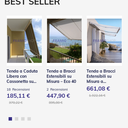
BEST SELLER
n
f
e
z
i
o
n
a
t
i
A
c
c
Tenda a Caduta
Tenda a Bracci
Tenda a Bracci
e
Libera con
Estensibili su
Estensibili su
s
Cassonetto su
Misura – Eco 40
Misura a
s
Misura – TST
Scomparsa Totale
661,08 €
18
Recensioni
2
Recensioni
o
– Base L
185,11 €
447,90 €
r
1.322,16 €
i
370,22 €
895,80 €
T
e
n
d
e