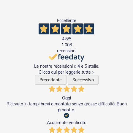
D
a
S
o
Eccellente
l
e
4,8
/5
Zanzariere
1.008
recensioni
Z
a
n
Le nostre recensioni a 4 e 5 stelle.
z
Clicca qui per leggerle tutte >
a
r
Precedente
Successivo
i
e
r
Oggi
e
Ricevuta in tempi brevi e montata senza grosse difficoltà. Buon
A
prodotto.
v
v
o
Acquirente verificato
l