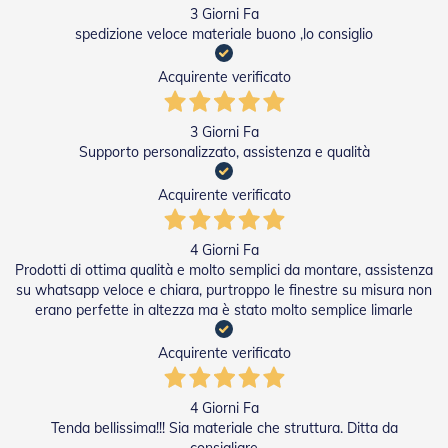
v
3 Giorni Fa
o
spedizione veloce materiale buono ,lo consiglio
l
i
Acquirente verificato
Z
a
3 Giorni Fa
n
Supporto personalizzato, assistenza e qualità
z
a
r
Acquirente verificato
i
e
r
4 Giorni Fa
e
Prodotti di ottima qualità e molto semplici da montare, assistenza
a
su whatsapp veloce e chiara, purtroppo le finestre su misura non
B
erano perfette in altezza ma è stato molto semplice limarle
a
t
t
Acquirente verificato
e
n
t
4 Giorni Fa
e
Tenda bellissima!!! Sia materiale che struttura. Ditta da