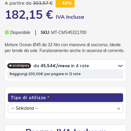
303,57 €
- 40%
o
r
182,15 €
i
T
e
n
❘
Disponibile
SKU:
MT-CMS45321700
d
e
Motore Ocean Ø45 da 32 Nm con manovra di soccorso, ideale
T
per tende da sole. Funzionamento anche in assenza di corrente.
e
c
n
i
c
h
e
Tende
Tipo di utilizzo
da
sole
T
e
n