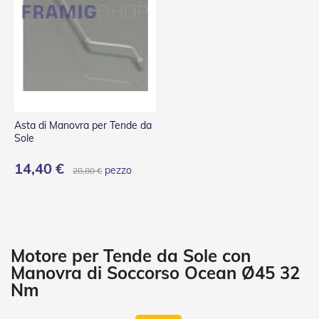
P
l
i
s
s
è
T
e
n
Asta di Manovra per Tende da
d
Sole
e
a
14,40 €
pezzo
28,80 €
R
u
l
l
o
A
Motore per Tende da Sole con
c
Manovra di Soccorso Ocean Ø45 32
c
Nm
e
s
s