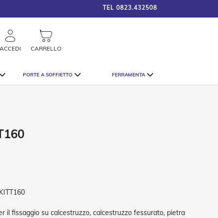
TEL
0823.432508
framigshop_it
COSTO SPEDIZIONE A PARTI
rca
ACCEDI
CARRELLO
PORTE A SOFFIETTO
FERRAMENTA
 T160
KITT160
er il fissaggio su calcestruzzo, calcestruzzo fessurato, pietra