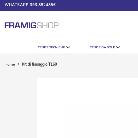
WHATSAPP
393.8924856
 IL CATALOGO
Tende
TENDE TECNICHE
TENDE DA SOLE
Tecniche
Tende
Veneziane
Home
Kit di fissaggio T160
Tende
Verticali
Vai
Tende
alla
Plissè
fine
della
Tende
galleria
a
di
Rullo
immagini
Accessori
Tende
Tecniche