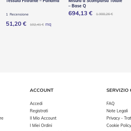
Tessuto Filtrante – Panama
Misura a Scomparsa Totale
– Base Q
694,13 €
1.388,26 €
1
Recensione
51,20 €
mq
102,41 €
ACCOUNT
SERVIZIO 
Accedi
FAQ
Registrati
Note Legali
re
Il Mio Account
Privacy - Tr
I Miei Ordini
Cookie Polic