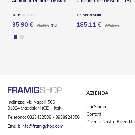
Accessori
Alluminio 15 mm su Misura
Cassonetto su Misura – TST
per
Tapparelle
10
Recensioni
19
Recensioni
Motori
35,90 €
185,11 €
mq
71,81 €
370,22 €
e
Automatismi
Motori
Per
Tende
Da
Sole
Motori
Per
Avvolgibili
AZIENDA
Motori
Per
Indirizzo:
via Napoli, 506
Tende
Chi Siamo
81024 Maddaloni (CE) - Italy
a
Contatti
Telefono:
0823432508 - 3938924856
Rullo
Diventa Nostro Rivendito
Email:
info@framigshop.com
Automatismi