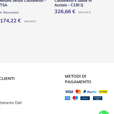
Misura Senza Cassonetto –
Cassonetto e Guide in
Mi
TSA
Acciaio – C130 Q
326,66 €
653,31 €
4
Recensioni
2
R
174,22 €
4
348,43 €
METODI DI
CLIENTI
PAGAMENTO
attamento Dati
y