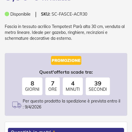
P
l
i
❘
Disponibile
SKU:
SC-FASCE-ACR30
s
s
Fascia in tessuto acrilico Tempotest Parà alta 30 cm, venduta al
è
metro lineare. Ideale per gazebo, ringhiere, recinzioni e
schermature decorative da esterno.
T
e
n
d
e
a
R
Quest'offerta scade tra:
u
l
8
7
4
39
l
GIORNI
ORE
MINUTI
SECONDI
o
Per questo prodotto la spedizione è prevista entro il
A
:
9/4/2026
c
c
e
s
s