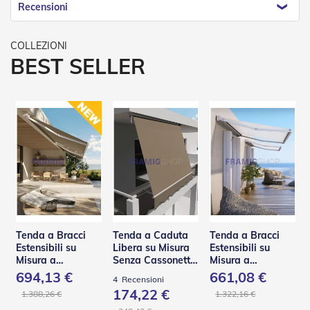
n
Recensioni
d
e
a
d
BEST SELLER
i
s
o
l
a
T
e
s
s
u
t
i
e
Tenda a Bracci
Tenda a Caduta
Tenda a Bracci
t
Estensibili su
Libera su Misura
Estensibili su
e
Misura a
Senza Cassonetto
Misura a
l
Scomparsa Totale
– TSA
Scomparsa Totale
694,13 €
661,08 €
i
4
Recensioni
– Base Q
– Base L
c
174,22 €
1.388,26 €
1.322,16 €
o