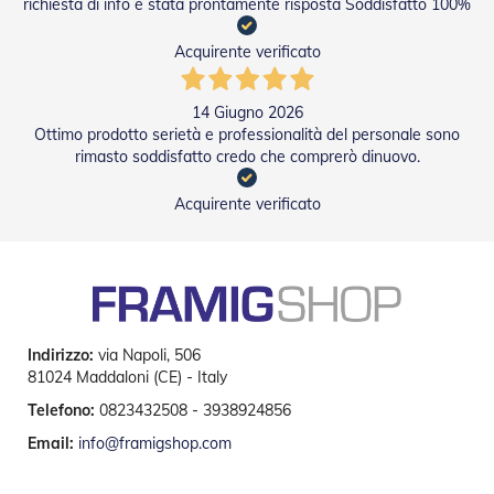
g
richiesta di info è stata prontamente risposta Soddisfatto 100%
e
n
Acquirente verificato
t
i
14 Giugno 2026
Z
Ottimo prodotto serietà e professionalità del personale sono
a
rimasto soddisfatto credo che comprerò dinuovo.
n
z
a
Acquirente verificato
r
i
e
r
e
P
l
Indirizzo:
via Napoli, 506
i
81024 Maddaloni (CE) - Italy
s
s
Telefono:
0823432508 - 3938924856
e
t
Email:
info@framigshop.com
t
a