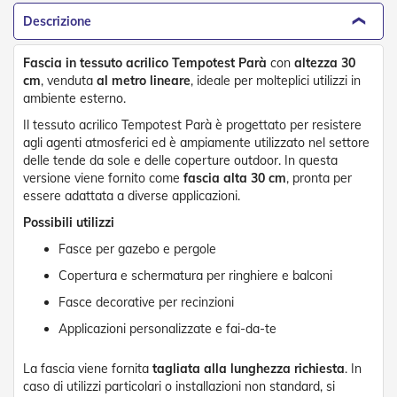
e
Descrizione
n
s
i
Fascia in tessuto acrilico Tempotest Parà
con
altezza 30
b
cm
, venduta
al metro lineare
, ideale per molteplici utilizzi in
i
ambiente esterno.
l
i
Il tessuto acrilico Tempotest Parà è progettato per resistere
agli agenti atmosferici ed è ampiamente utilizzato nel settore
T
delle tende da sole e delle coperture outdoor. In questa
e
versione viene fornito come
fascia alta 30 cm
, pronta per
n
essere adattata a diverse applicazioni.
d
e
Possibili utilizzi
P
Fasce per gazebo e pergole
e
r
Copertura e schermatura per ringhiere e balconi
G
i
Fasce decorative per recinzioni
a
Applicazioni personalizzate e fai-da-te
r
d
i
La fascia viene fornita
tagliata alla lunghezza richiesta
. In
n
caso di utilizzi particolari o installazioni non standard, si
i