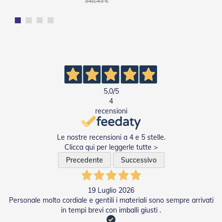
348,43 €
n
f
e
z
i
o
n
a
t
i
5,0
/5
4
A
recensioni
c
c
e
Le nostre recensioni a 4 e 5 stelle.
s
Clicca qui per leggerle tutte >
s
o
Precedente
Successivo
r
i
T
19 Luglio 2026
e
Personale molto cordiale e gentili i materiali sono sempre arrivati
n
d
in tempi brevi con imballi giusti .
e