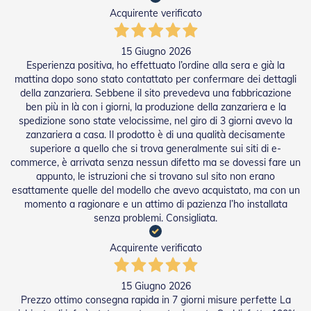
D
Acquirente verificato
a
S
o
15 Giugno 2026
l
Esperienza positiva, ho effettuato l’ordine alla sera e già la
e
mattina dopo sono stato contattato per confermare dei dettagli
della zanzariera. Sebbene il sito prevedeva una fabbricazione
Zanzariere
ben più in là con i giorni, la produzione della zanzariera e la
spedizione sono state velocissime, nel giro di 3 giorni avevo la
Z
zanzariera a casa. Il prodotto è di una qualità decisamente
a
superiore a quello che si trova generalmente sui siti di e-
n
z
commerce, è arrivata senza nessun difetto ma se dovessi fare un
a
appunto, le istruzioni che si trovano sul sito non erano
r
esattamente quelle del modello che avevo acquistato, ma con un
i
momento a ragionare e un attimo di pazienza l’ho installata
e
senza problemi. Consigliata.
r
e
Acquirente verificato
A
v
v
15 Giugno 2026
o
l
Prezzo ottimo consegna rapida in 7 giorni misure perfette La