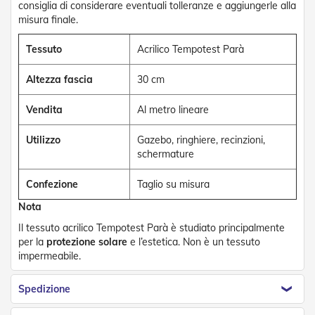
consiglia di considerare eventuali tolleranze e aggiungerle alla
e
misura finale.
P
e
r
Tessuto
Acrilico Tempotest Parà
g
o
Altezza fascia
30 cm
l
a
Vendita
Al metro lineare
t
i
Utilizzo
Gazebo, ringhiere, recinzioni,
C
schermature
a
p
Confezione
Taglio su misura
p
o
Nota
t
t
Il tessuto acrilico Tempotest Parà è studiato principalmente
i
per la
protezione solare
e l’estetica. Non è un tessuto
n
impermeabile.
e
Spedizione
T
e