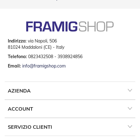
D
a
S
o
l
e
Indirizzo:
via Napoli, 506
Zanzariere
81024 Maddaloni (CE) - Italy
Z
Telefono:
0823432508 - 3938924856
a
Email:
info@framigshop.com
n
z
a
r
i
AZIENDA
e
r
e
ACCOUNT
A
v
v
SERVIZIO CLIENTI
o
l