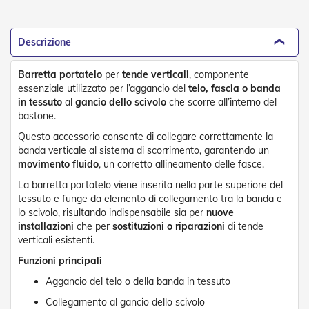
o
r
i
Descrizione
T
e
n
Barretta portatelo
per
tende verticali
, componente
d
essenziale utilizzato per l’aggancio del
telo, fascia o banda
e
in tessuto
al
gancio dello scivolo
che scorre all’interno del
T
bastone.
e
c
Questo accessorio consente di collegare correttamente la
n
banda verticale al sistema di scorrimento, garantendo un
i
movimento fluido
, un corretto allineamento delle fasce.
c
h
La barretta portatelo viene inserita nella parte superiore del
e
tessuto e funge da elemento di collegamento tra la banda e
lo scivolo, risultando indispensabile sia per
nuove
Tende
installazioni
che per
sostituzioni o riparazioni
di tende
da
verticali esistenti.
sole
Funzioni principali
T
Aggancio del telo o della banda in tessuto
e
n
Collegamento al gancio dello scivolo