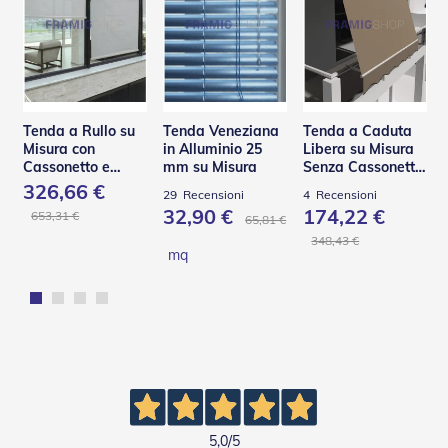
e
P
e
r
g
o
l
Tenda a Rullo su
Tenda Veneziana
Tenda a Caduta
a
Misura con
in Alluminio 25
Libera su Misura
t
Cassonetto e
mm su Misura
Senza Cassonetto
i
Guide in Acciaio –
– TSA
326,66 €
29
Recensioni
4
Recensioni
C130 Q
32,90 €
174,22 €
C
653,31 €
65,81 €
a
348,43 €
p
mq
p
o
t
t
i
n
e
T
e
5,0
/5