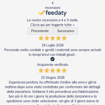
n
4
d
recensioni
e
a
d
Le nostre recensioni a 4 e 5 stelle.
i
Clicca qui per leggerle tutte >
s
o
Precedente
Successivo
l
a
19 Luglio 2026
T
Personale molto cordiale e gentili i materiali sono sempre arrivati
e
in tempi brevi con imballi giusti .
s
s
u
Acquirente verificato
t
i
e
15 Giugno 2026
t
Esperienza positiva, ho effettuato l’ordine alla sera e già la
e
mattina dopo sono stato contattato per confermare dei dettagli
l
della zanzariera. Sebbene il sito prevedeva una fabbricazione
i
ben più in là con i giorni, la produzione della zanzariera e la
c
spedizione sono state velocissime, nel giro di 3 giorni avevo la
o