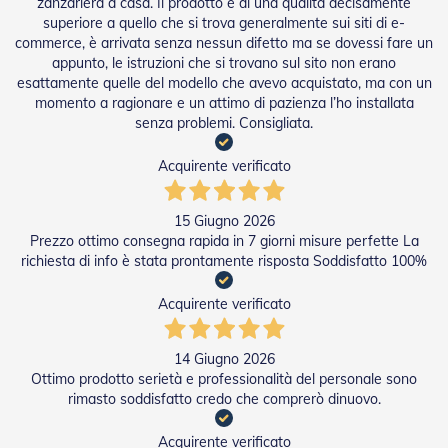
zanzariera a casa. Il prodotto è di una qualità decisamente
n
superiore a quello che si trova generalmente sui siti di e-
f
commerce, è arrivata senza nessun difetto ma se dovessi fare un
e
z
appunto, le istruzioni che si trovano sul sito non erano
i
esattamente quelle del modello che avevo acquistato, ma con un
o
momento a ragionare e un attimo di pazienza l’ho installata
n
senza problemi. Consigliata.
a
t
Acquirente verificato
i
A
15 Giugno 2026
c
Prezzo ottimo consegna rapida in 7 giorni misure perfette La
c
richiesta di info è stata prontamente risposta Soddisfatto 100%
e
s
s
Acquirente verificato
o
r
i
14 Giugno 2026
T
Ottimo prodotto serietà e professionalità del personale sono
e
rimasto soddisfatto credo che comprerò dinuovo.
n
d
e
Acquirente verificato