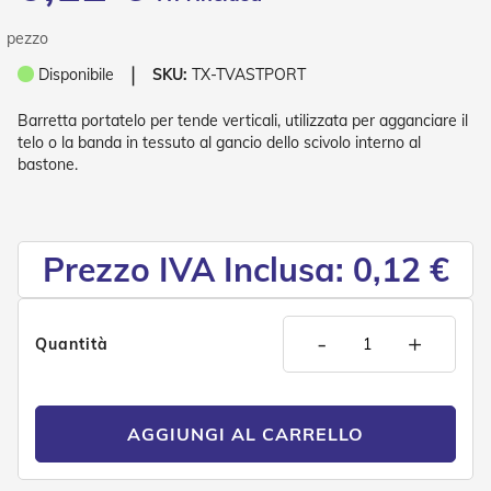
P
l
pezzo
i
s
❘
Disponibile
SKU:
TX-TVASTPORT
s
è
Barretta portatelo per tende verticali, utilizzata per agganciare il
telo o la banda in tessuto al gancio dello scivolo interno al
T
bastone.
e
n
d
e
a
Prezzo IVA Inclusa: 0,12 €
R
u
l
l
-
+
Quantità
o
A
c
c
AGGIUNGI AL CARRELLO
e
s
s