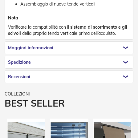
e
Assemblaggio di nuove tende verticali
n
s
Nota
i
b
Verificare la compatibilità con il
sistema di scorrimento e gli
i
scivoli
della propria tenda verticale prima dell’acquisto.
l
i
Maggiori informazioni
T
e
Spedizione
n
d
e
Recensioni
P
e
r
G
BEST SELLER
i
a
r
d
i
n
i