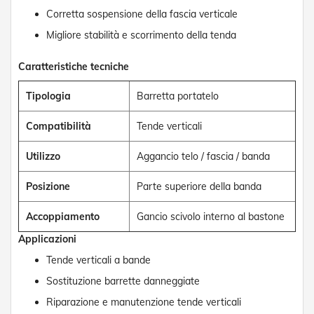
d
Corretta sospensione della fascia verticale
e
a
Migliore stabilità e scorrimento della tenda
C
a
Caratteristiche tecniche
d
u
t
Tipologia
Barretta portatelo
a
Compatibilità
Tende verticali
T
e
Utilizzo
Aggancio telo / fascia / banda
n
d
e
Posizione
Parte superiore della banda
a
B
Accoppiamento
Gancio scivolo interno al bastone
r
a
Applicazioni
c
c
Tende verticali a bande
i
Sostituzione barrette danneggiate
E
s
Riparazione e manutenzione tende verticali
t