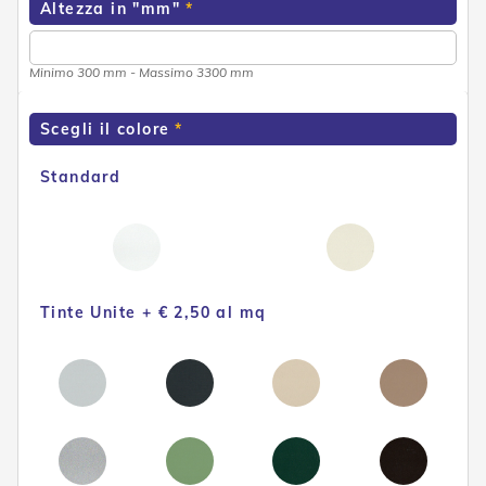
Altezza in "mm"
e
n
s
i
Minimo 300 mm - Massimo 3300 mm
b
i
Scegli il colore
l
i
Standard
T
e
n
d
e
P
e
Tinte Unite + € 2,50 al mq
r
G
i
a
r
d
i
n
i