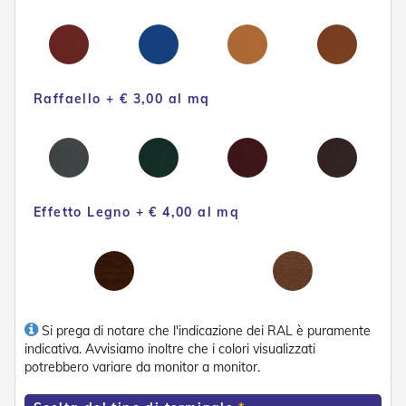
e
P
e
r
g
o
Raffaello + € 3,00 al mq
l
a
t
i
C
a
Effetto Legno + € 4,00 al mq
p
p
o
t
t
i
n
Si prega di notare che l'indicazione dei RAL è puramente
e
indicativa. Avvisiamo inoltre che i colori visualizzati
potrebbero variare da monitor a monitor.
T
e