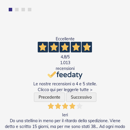
R
e
t
i
e
A
c
Eccellente
c
e
s
s
4,8
/5
o
1.013
r
recensioni
i
Z
a
Le nostre recensioni a 4 e 5 stelle.
n
Clicca qui per leggerle tutte >
z
Precedente
Successivo
a
r
i
e
Ieri
r
Do una stellina in meno per il ritardo della spedizione. Viene
e
detto e scritto 15 giorni, ma per me sono stati 38... Ad ogni modo