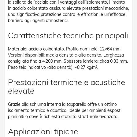
g
la solidità dell’acciaio con i vantaggi dell’isolamento. Il manto
e
in acciaio coibentato assicura elevate prestazioni meccaniche,
n
una significativa protezione contro le effrazioni e un’efficace
t
barriera agli agenti atmosferici.
i
Caratteristiche tecniche principali
Z
a
n
Materiale: acciaio coibentato. Profilo nominale: 12×64 mm.
z
Versioni disponibili: media densità e alta densità. Larghezza
a
consigliata fino a 4.200 mm. Spessore lamiera: circa 0,33 mm.
r
i
Peso telo indicativo (alta densità): ~8,27 kg/m².
e
r
Prestazioni termiche e acustiche
e
elevate
P
l
i
Grazie alla schiuma interna la tapparella offre un ottimo
s
isolamento termico e acustico. Ideale per ambienti esposti,
s
piani alti o dove è richiesta stabilità strutturale avanzata.
e
t
t
Applicazioni tipiche
a