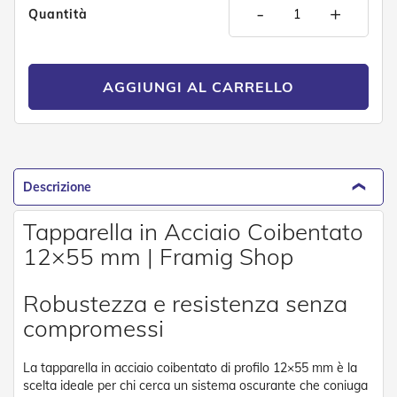
-
+
D
Quantità
a
S
o
l
AGGIUNGI AL CARRELLO
e
Zanzariere
Z
a
Descrizione
n
z
a
Tapparella in Acciaio Coibentato
r
12×55 mm | Framig Shop
i
e
r
Robustezza e resistenza senza
e
A
compromessi
v
v
o
La tapparella in acciaio coibentato di profilo 12×55 mm è la
l
scelta ideale per chi cerca un sistema oscurante che coniuga