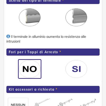
Scelta del tipo di terminale
n
d
e
a
d
i
s
o
l
Il terminale in alluminio aumenta la resistenza alle
a
intrusionI
T
Fori per i Tappi di Arresto
e
s
s
u
t
i
e
t
e
Kit accessori a richiesta
l
i
c
o