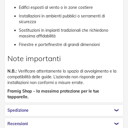
t
e
Edifici esposti al vento o in zone costiere
Installazioni in ambienti pubblici o serramenti di
Z
sicurezza
a
n
Sostituzioni in impianti tradizionali che richiedono
z
massima affidabilità
a
r
Finestre e portefinestre di grandi dimensioni
i
e
Note importanti
r
e
F
N.B.:
Verificare attentamente lo spazio di avvolgimento e la
i
compatibilità delle guide. L’azienda non risponde per
s
installazioni non conformi o misure errate.
s
e
Framig Shop – la massima protezione per le tue
e
tapparelle.
S
c
o
Spedizione
r
r
Recensioni
e