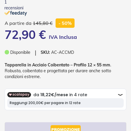
1
o
recensioni
r
i
T
145,80 €
- 50%
e
72,90 €
n
d
e
T
e
❘
Disponibile
SKU:
AC-ACCMD
c
n
Tapparella in Acciaio Coibentato – Profilo 12 × 55 mm
.
i
Robusta, coibentata e progettata per durare anche sotto
c
condizioni estreme.
h
e
Tende
da
sole
T
e
n