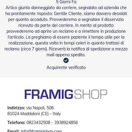
5 Giorni Fa
a
Artico giunto danneggiato da corriere, segnalato ad azienda che
r
ha prontamente risposto: Gentile Cliente, siamo davvero desolati
e
per quanto accaduto. Provvederemo a segnalare il disservizio
l
ricevuto da parte del corriere. In merito al prodotto
l
provvederemo ad aprire un reclamo e a rimettere in produzione
e
i
l'articolo. La preghiamo di essere paziente il tempo utile per la
n
realizzazione, questa volta in tempi celeri in quanto trattasi di
A
reclamo (circa 7 giorni). Riceverà la notifica di spedizione a mezzo
c
mail appena spedito.
c
i
Acquirente verificato
a
i
o
A
c
c
e
Indirizzo:
via Napoli, 506
s
81024 Maddaloni (CE) - Italy
s
o
Telefono:
0823432508 - 3938924856
r
Email:
info@framigshop.com