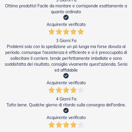
e
Ottimo prodotto! Facile da montare e corrisponde esattamente a
I
quanto ordinato
n
n
Acquirente verificato
o
v
a
3 Giorni Fa
t
i
Problemi solo con la spedizione un pò lunga ma forse dovuta al
v
periodo. comunque l'assistenza è efficiente e si è preoccupata di
e
sollecitare il corriere. tende perfettamente imballate e sono
e
soddisfatta del risultato, consiglio vivamente quest'azienda. Seria
d
ed affidabile
i
D
Acquirente verificato
e
s
i
4 Giorni Fa
g
n
Tutto bene. Qualche giorno di ritardo sulla consegna dell'ordine.
T
Acquirente verificato
a
p
p