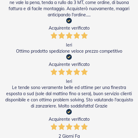
ne vale la pena, tenda a rullo da 3 MT, come ordine, di buona
Tapparelle
fattura e di facile montaggio. Acquisterò nuovamente, magari
anticipando l'ordine.....
T
a
Acquirente verificato
p
p
a
Ieri
r
Ottimo prodotto spedizione veloce prezzo competitivo
e
l
l
Acquirente verificato
e
i
n
Ieri
P
Le tende sono veramente belle ed ottime per una finestra
V
esposta a sud (sole dal mattino fino a sera), buon servizio clienti
C
disponibile e con ottimo problem solving. Sto valutando l'acquisto
di zanzariere. Molto soddisfatta! Grazie
T
a
p
Acquirente verificato
p
a
r
2 Giorni Fa