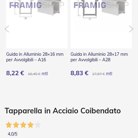
P
l
i
s
s
è
T
e
n
Guida in Alluminio 28×16 mm
Guida in Alluminio 28×17 mm
G
d
per Avvolgibili – A16
per Avvolgibili – A28
p
e
a
8,22 €
8,83 €
8
mtl
mtl
16,45 €
17,67 €
R
u
l
l
o
A
Tapparella in Acciaio Coibendato
c
c
e
s
4,0
/5
s