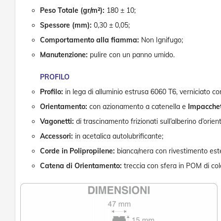
Peso Totale (gr/m²):
180 ± 10;
Spessore (mm):
0,30 ± 0,05;
Comportamento alla fiamma:
Non Ignifugo;
Manutenzione:
pulire con un panno umido.
PROFILO
Profilo:
in lega di alluminio estrusa 6060 T6, verniciato c
Orientamento:
con azionamento a catenella e
Impacche
Vagonetti:
di trascinamento frizionati sull’alberino d’orie
Accessori:
in acetalica autolubrificante;
Corde in Polipropilene:
bianca/nera con rivestimento ester
Catena di Orientamento:
treccia con sfera in POM di co