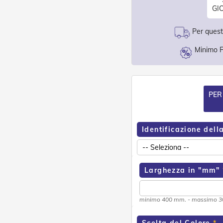
GI
Per questo
Minimo F
PER
Identificazione dell
Larghezza in "mm"
minimo 400 mm. - massimo 