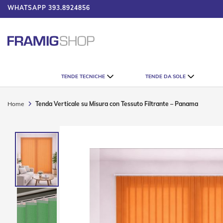
WHATSAPP
393.8924856
 IL CATALOGO
Tende
TENDE TECNICHE
TENDE DA SOLE
Tecniche
Tende
Veneziane
Home
Tenda Verticale su Misura con Tessuto Filtrante – Panama
Tende
Verticali
Vai
Tende
alla
Plissè
fine
della
Tende
galleria
a
di
Rullo
immagini
Accessori
Tende
Tecniche