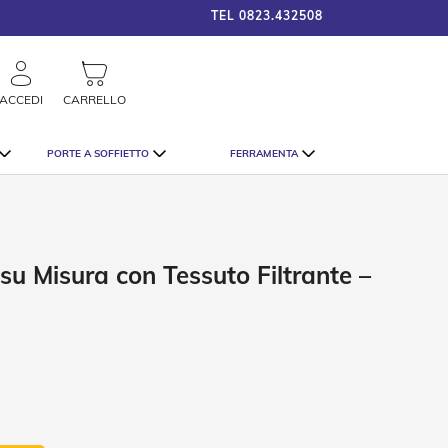
TEL
0823.432508
framigshop_it
COSTO SPEDIZIONE A PARTI
rca
ACCEDI
CARRELLO
PORTE A SOFFIETTO
FERRAMENTA
su Misura con Tessuto Filtrante –