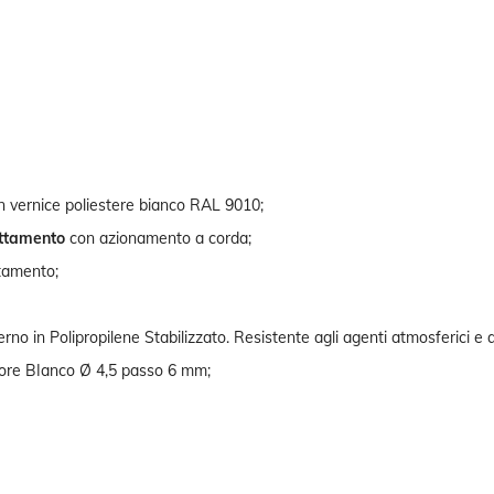
on vernice poliestere bianco RAL 9010;
ttamento
con azionamento a corda;
ntamento;
no in Polipropilene Stabilizzato. Resistente agli agenti atmosferici e a
lore BIanco Ø 4,5 passo 6 mm;