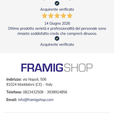
i
p
Acquirente verificato
e
r
T
14 Giugno 2026
a
p
Ottimo prodotto serietà e professionalità del personale sono
p
rimasto soddisfatto credo che comprerò dinuovo.
a
r
Acquirente verificato
e
l
l
e
Motori
e
Indirizzo:
via Napoli, 506
Automatismi
81024 Maddaloni (CE) - Italy
M
Telefono:
0823432508 - 3938924856
o
t
Email:
info@framigshop.com
o
r
i