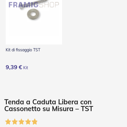
P
l
i
s
s
è
T
e
n
Kit di fissaggio TST
d
e
a
9,39 €
Kit
R
u
l
l
o
A
Tenda a Caduta Libera con
c
Cassonetto su Misura – TST
c
e
s
s