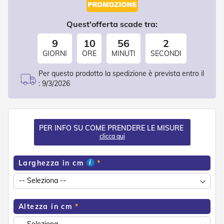
d
e
a
Quest'offerta scade tra:
C
a
9
10
56
1
d
GIORNI
ORE
MINUTI
SECONDI
u
t
Per questo prodotto la spedizione è prevista entro il
a
:
9/3/2026
T
e
n
d
PER INFO SU COME PRENDERE LE MISURE
e
clicca qui
a
B
r
Larghezza in cm
a
c
c
i
E
Altezza in cm
s
t