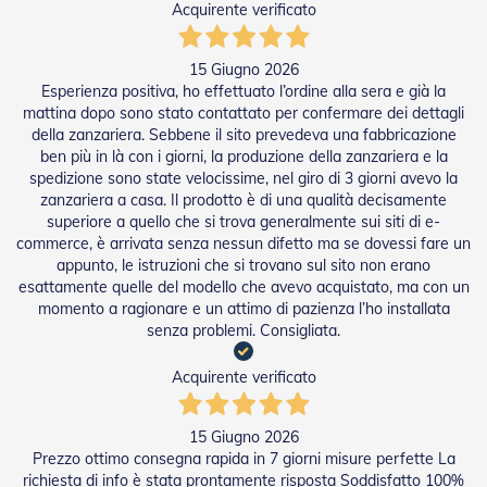
Acquirente verificato
a
r
e
15 Giugno 2026
l
Esperienza positiva, ho effettuato l’ordine alla sera e già la
l
mattina dopo sono stato contattato per confermare dei dettagli
e
della zanzariera. Sebbene il sito prevedeva una fabbricazione
i
n
ben più in là con i giorni, la produzione della zanzariera e la
A
spedizione sono state velocissime, nel giro di 3 giorni avevo la
c
zanzariera a casa. Il prodotto è di una qualità decisamente
c
superiore a quello che si trova generalmente sui siti di e-
i
commerce, è arrivata senza nessun difetto ma se dovessi fare un
a
appunto, le istruzioni che si trovano sul sito non erano
i
esattamente quelle del modello che avevo acquistato, ma con un
o
momento a ragionare e un attimo di pazienza l’ho installata
senza problemi. Consigliata.
A
c
c
Acquirente verificato
e
s
s
15 Giugno 2026
o
Prezzo ottimo consegna rapida in 7 giorni misure perfette La
r
richiesta di info è stata prontamente risposta Soddisfatto 100%