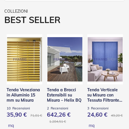
e
l
l
BEST SELLER
e
i
n
A
l
l
u
m
i
n
i
o
T
Tenda Veneziana
Tenda a Bracci
Tenda Verticale
a
in Alluminio 15
Estensibili su
su Misura con
p
mm su Misura
Misura – Helix BQ
Tessuto Filtrante
p
Effetto Shantung
a
10
Recensioni
2
Recensioni
3
Recensioni
r
35,90 €
642,26 €
24,60 €
71,81 €
49,20 €
e
1.284,51 €
l
mq
mq
l