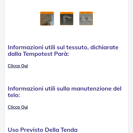
R
e
t
i
e
A
c
c
Informazioni utili sul tessuto, dichiarate
e
dalla Tempotest Parà:
s
s
o
Clicca Qui
r
i
Z
a
Informazioni utili sulla manutenzione del
n
telo:
z
a
r
Clicca Qui
i
e
r
e
Uso Previsto Della Tenda