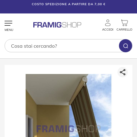
COSTO SPEDIZIONE A PARTIRE DA 7,00 €
ACCEDI
CARRELLO
Tende
Vai
Tecniche
alla
fine
T
della
e
galleria
n
di
d
e
immagini
V
e
n
e
z