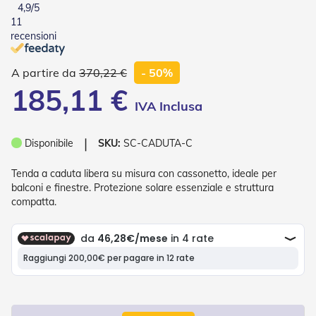
4,9
/5
o
11
r
i
recensioni
T
e
370,22 €
- 50%
n
d
185,11 €
e
T
e
c
❘
Disponibile
SKU:
SC-CADUTA-C
n
i
Tenda a caduta libera su misura con cassonetto, ideale per
c
h
balconi e finestre. Protezione solare essenziale e struttura
e
compatta.
Tende
da
sole
T
e
n