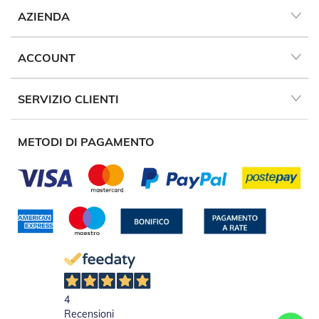
P
AZIENDA
e
r
T
ACCOUNT
e
n
d
SERVIZIO CLIENTI
e
D
a
S
METODI DI PAGAMENTO
o
l
e
M
o
t
o
r
i
P
e
4
r
Recensioni