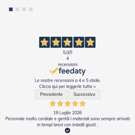
e
I
n
n
o
v
a
t
i
5,0
/5
v
e
4
e
recensioni
d
i
D
Le nostre recensioni a 4 e 5 stelle.
e
Clicca qui per leggerle tutte >
s
Precedente
Successivo
i
g
n
19 Luglio 2026
T
Personale molto cordiale e gentili i materiali sono sempre arrivati
a
in tempi brevi con imballi giusti .
p
p