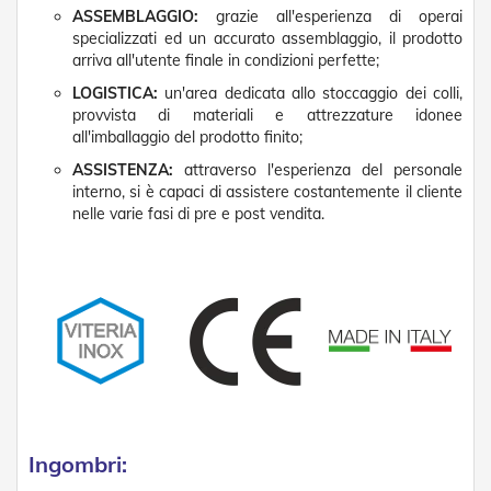
t
ASSEMBLAGGIO:
grazie all'esperienza di operai
e
specializzati ed un accurato assemblaggio, il prodotto
arriva all'utente finale in condizioni perfette;
Z
a
LOGISTICA:
un'area dedicata allo stoccaggio dei colli,
n
provvista di materiali e attrezzature idonee
z
all'imballaggio del prodotto finito;
a
r
ASSISTENZA:
attraverso l'esperienza del personale
i
interno, si è capaci di assistere costantemente il cliente
e
nelle varie fasi di pre e post vendita.
r
e
F
i
s
s
e
e
S
c
o
r
Ingombri:
r
e