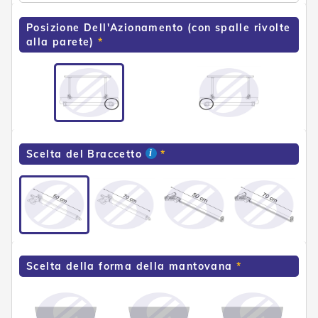
e
P
Posizione Dell'Azionamento (con spalle rivolte
e
alla parete)
r
g
o
l
a
t
i
C
Scelta del Braccetto
a
p
p
o
t
t
i
n
Scelta della forma della mantovana
e
T
e