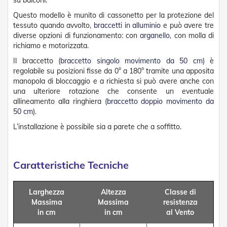
D
a
Questo modello è munito di cassonetto per la protezione del
S
tessuto quando avvolto,
braccetti in alluminio
e può avere tre
o
diverse opzioni di funzionamento: con
arganello
, con molla di
l
richiamo e motorizzata.
e
Il braccetto (
braccetto singolo movimento da 50 cm
) è
regolabile su posizioni fisse da 0° a 180° tramite una apposita
Zanzariere
manopola di bloccaggio e a richiesta si può avere anche con
Z
una ulteriore rotazione che consente un eventuale
a
allineamento alla ringhiera (
braccetto doppio movimento da
n
50 cm
).
z
L’installazione è possibile sia a parete che a soffitto.
a
r
i
e
Caratteristiche Tecniche
r
e
A
v
Larghezza
Altezza
Classe di
v
Massima
Massima
resistenza
o
in cm
in cm
al Vento
l