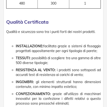
g
480
300
1
e
n
t
i
Qualità Certificata
Z
a
Qualità e sicurezza sono tra i punti forti dei nostri prodotti.
n
z
a
INSTALLAZIONE:
facilitata grazie a sistemi di fissaggio
r
progettati appositamente per ogni tipologia di parete;
i
e
TESSUTI:
possibilità di scegliere tra una gamma di oltre
r
500 diverse tipologie;
e
P
RESISTENZA AL VENTO:
i prodotti sono sottoposti ad
l
accurati test di resistenza ai carichi di vento;
i
INGOMBRI:
gli elementi strutturali hanno dimensioni
s
contenute, con minimo impatto estetico;
s
e
CONFEZIONAMENTO:
grazie all'utilizzo di macchinari
t
innovativi per la confezione i difetti relativi a questo
t
processo sono pressoché eliminati;
a