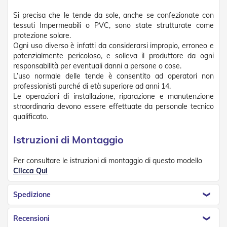
Tapparelle
Si precisa che le tende da sole, anche se confezionate con
tessuti Impermeabili o PVC, sono state strutturate come
T
protezione solare.
a
Ogni uso diverso è infatti da considerarsi impropio, erroneo e
p
potenzialmente pericoloso, e solleva il produttore da ogni
p
responsabilità per eventuali danni a persone o cose.
a
r
L’uso normale delle tende è consentito ad operatori non
e
professionisti purché di età superiore ad anni 14.
l
Le operazioni di installazione, riparazione e manutenzione
l
straordinaria devono essere effettuate da personale tecnico
e
qualificato.
i
n
Istruzioni di Montaggio
P
V
C
Per consultare le istruzioni di montaggio di questo modello
Clicca Qui
T
a
Spedizione
p
p
a
Recensioni
r