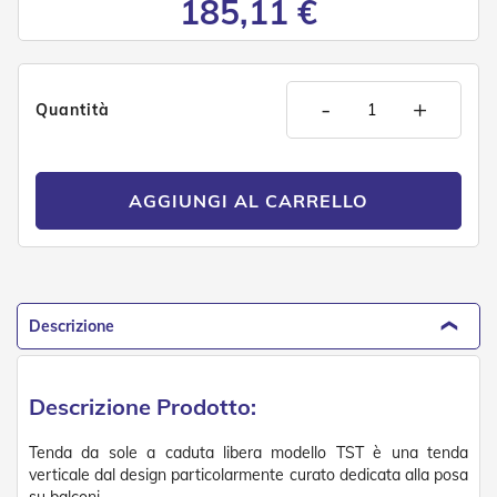
185,11 €
n
f
e
z
i
-
+
o
Quantità
n
a
t
i
AGGIUNGI AL CARRELLO
A
c
c
e
s
Descrizione
s
o
r
i
Descrizione Prodotto:
T
e
n
Tenda da sole a caduta libera modello TST è una tenda
d
verticale dal design particolarmente curato dedicata alla posa
e
su balconi.