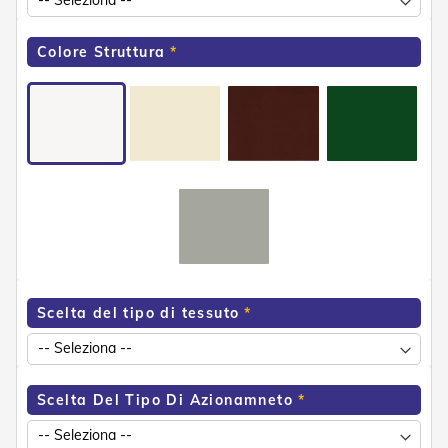
e
n
s
Colore Struttura
i
b
i
l
i
T
e
n
d
e
P
e
r
Scelta del tipo di tessuto
G
i
a
r
d
Scelta Del Tipo Di Azionamneto
i
n
i