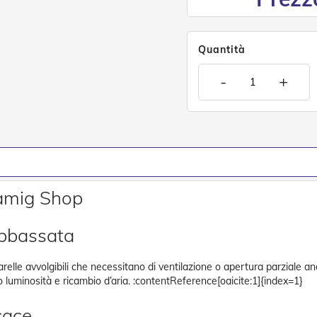
Quantità
-
+
ramig Shop
abbassata
relle avvolgibili che necessitano di ventilazione o apertura parziale anc
luminosità e ricambio d’aria. :contentReference[oaicite:1]{index=1}
cace