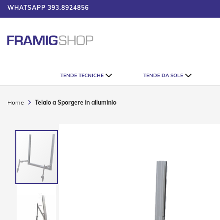
WHATSAPP
393.8924856
 IL CATALOGO
Tende
TENDE TECNICHE
TENDE DA SOLE
Tecniche
Tende
Veneziane
Home
Telaio a Sporgere in alluminio
Tende
Verticali
Vai
Tende
alla
Plissè
fine
della
Tende
galleria
a
di
Rullo
immagini
Accessori
Tende
Tecniche