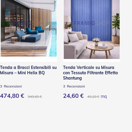
Tenda a Bracci Estensibili su
Tenda Verticale su Misura
Te
Misura – Mini Helix BQ
con Tessuto Filtrante Effetto
Mi
Shantung
3
Recensioni
3
Recensioni
4
R
474,80 €
24,60 €
4
mq
949,60 €
49,20 €