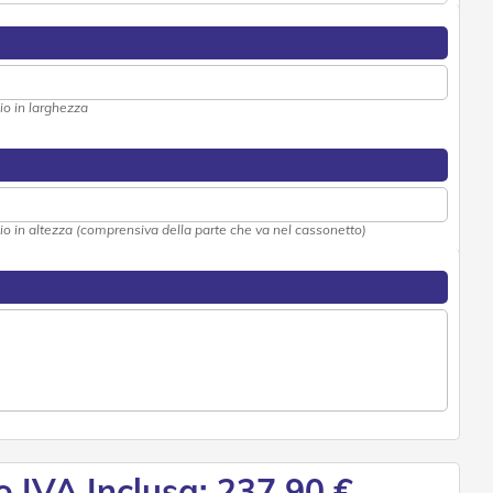
aio in larghezza
laio in altezza (comprensiva della parte che va nel cassonetto)
o IVA Inclusa: 237,90 €