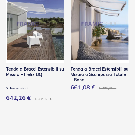
Tenda a Bracci Estensibili su
Tenda a Bracci Estensibili su
Misura – Helix BQ
Misura a Scomparsa Totale
– Base L
661,08 €
1.322,16 €
2
Recensioni
642,26 €
1.284,51 €