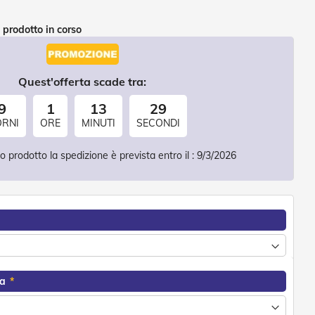
 prodotto in corso
Quest'offerta scade tra:
9
1
13
28
ORNI
ORE
MINUTI
SECONDI
 prodotto la spedizione è prevista entro il :
9/3/2026
ra