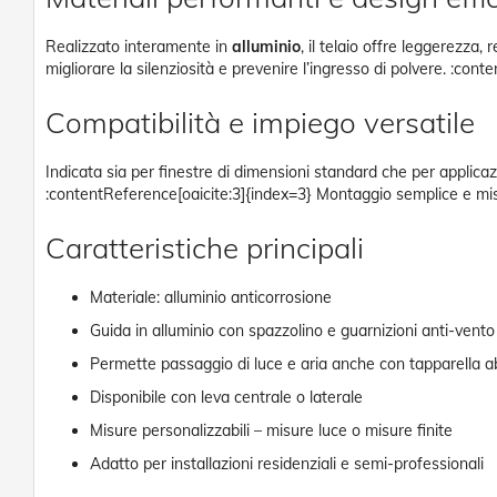
Porte
a
soffietto
Realizzato interamente in
alluminio
, il telaio offre leggerezza
Porte
migliorare la silenziosità e prevenire l’ingresso di polvere. :con
a
Soffietto
Compatibilità e impiego versatile
in
PVC
Indicata sia per finestre di dimensioni standard che per applicazi
Accessori
:contentReference[oaicite:3]{index=3} Montaggio semplice e misur
Porte
a
Caratteristiche principali
Soffietto
Ferramenta
Materiale: alluminio anticorrosione
Guida in alluminio con spazzolino e guarnizioni anti-vento
Permette passaggio di luce e aria anche con tapparella 
Disponibile con leva centrale o laterale
Misure personalizzabili – misure luce o misure finite
Adatto per installazioni residenziali e semi-professionali