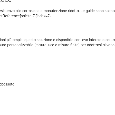
, resistenza alla corrosione e manutenzione ridotta. Le guide sono spes
tentReference[oaicite:2]{index=2}
oni più ampie, questa soluzione è disponibile con leva laterale o centra
a personalizzabile (misure luce o misure finite) per adattarsi al vano
abbassata