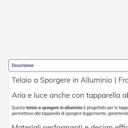
Accessori
per
Tapparelle
Motori
e
Automatismi
Motori
Per
Tende
Da
Sole
Descrizione
Motori
Per
Telaio a Sporgere in Alluminio | F
Avvolgibili
Motori
Aria e luce anche con tapparella 
Per
Tende
a
Questo
telaio a sporgere in alluminio
è progettato per le tappa
Rullo
permettono alla tapparella di sporgere leggermente, garantendo 
Automatismi
Materiali performanti e design effi