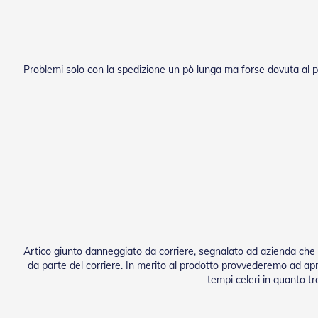
Porte
a
soffietto
Porte
a
Problemi solo con la spedizione un pò lunga ma forse dovuta al pe
Soffietto
in
PVC
Accessori
Porte
a
Soffietto
Ferramenta
Artico giunto danneggiato da corriere, segnalato ad azienda che 
da parte del corriere. In merito al prodotto provvederemo ad apri
tempi celeri in quanto tr