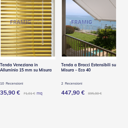
Tenda Veneziana in
Tenda a Bracci Estensibili su
Te
Alluminio 15 mm su Misura
Misura – Eco 40
Al
10
Recensioni
2
Recensioni
2
35,90 €
447,90 €
3
mq
71,81 €
895,80 €