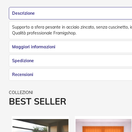
Tessuti
Vai
e
all'inizio
Descrizione
teli
della
confezionati
galleria
di
Supporto a sfera pesante in acciaio zincato, senza cuscinetto, ide
Accessori
immagini
Qualità professionale Framigshop.
Tende
Da
Sole
Maggiori informazioni
Zanzariere
Zanzariere
Spedizione
Avvolgenti
Recensioni
Zanzariere
Plissettate
Zanzariere
Fisse
BEST SELLER
e
Scorrevoli
Zanzariere
a
Battente