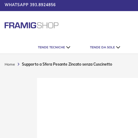
WHATSAPP
393.8924856
 IL CATALOGO
Tende
TENDE TECNICHE
TENDE DA SOLE
Tecniche
Tende
Veneziane
Home
Supporto a Sfera Pesante Zincato senza Cuscinetto
Tende
Verticali
Vai
Tende
alla
Plissè
fine
della
Tende
galleria
a
di
Rullo
immagini
Accessori
Tende
Tecniche