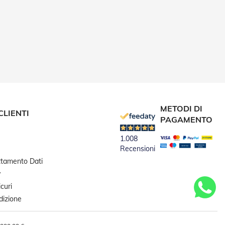
METODI DI
CLIENTI
PAGAMENTO
1.008
Recensioni
attamento Dati
y
curi
dizione