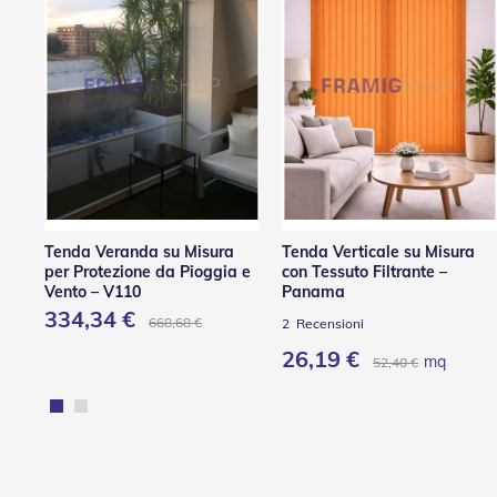
Reti
e
Accessori
Zanzariere
Tapparelle
Tapparelle
in
PVC
Tapparelle
in
Tenda Veranda su Misura
Tenda Verticale su Misura
Alluminio
per Protezione da Pioggia e
con Tessuto Filtrante –
Vento – V110
Panama
Tapparelle
334,34 €
Innovative
668,68 €
2
Recensioni
e
26,19 €
mq
52,40 €
di
Design
Tapparelle
in
Acciaio