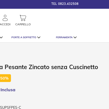
TEL
0823.432508
framigshop_it
COSTO SPEDIZIONE A PARTI
rca
ACCEDI
CARRELLO
PORTE A SOFFIETTO
FERRAMENTA
a Pesante Zincato senza Cuscinetto
 50%
-SUPSFPES-C