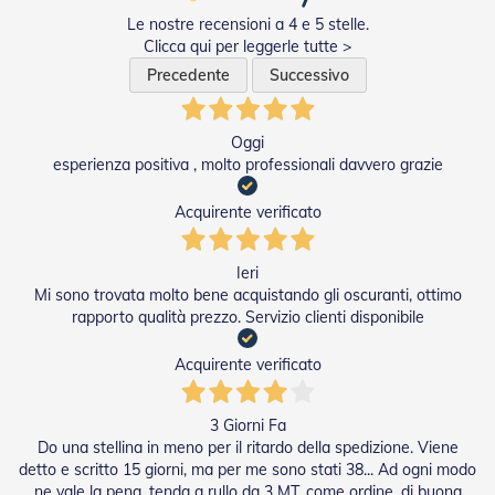
R
Le nostre recensioni a 4 e 5 stelle.
e
Clicca qui per leggerle tutte >
t
Precedente
Successivo
i
e
A
c
Oggi
c
esperienza positiva , molto professionali davvero grazie
e
s
Acquirente verificato
s
o
r
Ieri
i
Z
Mi sono trovata molto bene acquistando gli oscuranti, ottimo
a
rapporto qualità prezzo. Servizio clienti disponibile
n
z
Acquirente verificato
a
r
i
3 Giorni Fa
e
Do una stellina in meno per il ritardo della spedizione. Viene
r
detto e scritto 15 giorni, ma per me sono stati 38... Ad ogni modo
e
ne vale la pena, tenda a rullo da 3 MT, come ordine, di buona