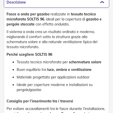
Descrizione
D
a
S
Fasce a onda per gazebo
realizzate in
tessuto tecnico
o
microforato SOLTIS 96
, ideali per la copertura di
gazebo e
l
pergole steccate
con effetto ondulato.
e
Il sistema a onda crea un risultato ordinato e moderno,
Zanzariere
migliorando il comfort sotto la struttura grazie alla
schermatura solare e alla naturale ventilazione tipica del
Z
tessuto microforato.
a
n
Perché scegliere SOLTIS 96
z
Tessuto tecnico microforato per
schermatura solare
a
r
Buon equilibrio tra
luce, ombra e ventilazione
i
e
Materiale progettato per applicazioni outdoor
r
Ideale per coperture moderne e installazioni su
e
pergole/gazebo
A
v
v
Consiglio per l’inserimento tra i traversi
o
l
Per evitare accavallamenti tra le fasce durante l’installazione,