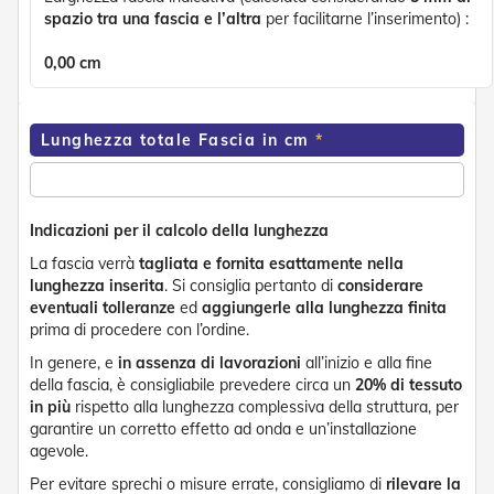
d
spazio tra una fascia e l’altra
per facilitarne l’inserimento) :
e
a
0,00
cm
C
a
d
u
Lunghezza totale Fascia in cm
t
a
T
e
Indicazioni per il calcolo della lunghezza
n
La fascia verrà
tagliata e fornita esattamente nella
d
lunghezza inserita
. Si consiglia pertanto di
considerare
e
a
eventuali tolleranze
ed
aggiungerle alla lunghezza finita
B
prima di procedere con l’ordine.
r
In genere, e
in assenza di lavorazioni
all’inizio e alla fine
a
della fascia, è consigliabile prevedere circa un
20% di tessuto
c
c
in più
rispetto alla lunghezza complessiva della struttura, per
i
garantire un corretto effetto ad onda e un’installazione
E
agevole.
s
Per evitare sprechi o misure errate, consigliamo di
rilevare la
t