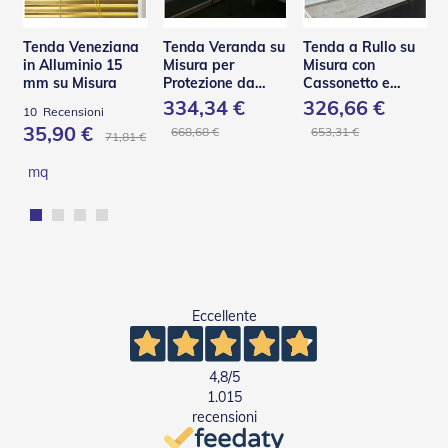
v
o
l
Tenda Veneziana
Tenda Veranda su
Tenda a Rullo su
i
in Alluminio 15
Misura per
Misura con
mm su Misura
Protezione da
Cassonetto e
Z
Pioggia e Vento –
Guide in Acciaio –
334,34 €
326,66 €
10
Recensioni
a
V110
C130 Q
35,90 €
668,68 €
653,31 €
n
71,81 €
z
mq
a
r
i
e
r
e
a
B
Eccellente
a
t
t
e
4,8
/5
n
1.015
t
recensioni
e