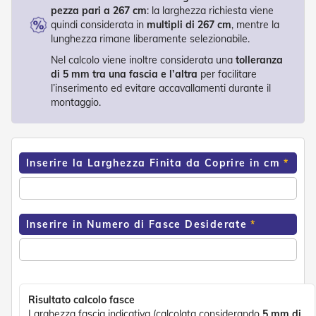
o
pezza pari a 267 cm
: la larghezza richiesta viene
r
quindi considerata in
multipli di 267 cm
, mentre la
i
lunghezza rimane liberamente selezionabile.
T
e
Nel calcolo viene inoltre considerata una
tolleranza
n
di 5 mm tra una fascia e l’altra
per facilitare
d
l’inserimento ed evitare accavallamenti durante il
e
montaggio.
T
e
c
n
i
Inserire la Larghezza Finita da Coprire in cm
c
h
e
Inserire in Numero di Fasce Desiderate
Tende
da
sole
T
e
Risultato calcolo fasce
n
Larghezza fascia indicativa (calcolata considerando
5 mm di