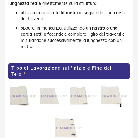
e
lunghezza reale
direttamente sulla struttura:
n
utilizzando una
rotella metrica
, seguendo il percorso
s
dei traversi
i
b
oppure, in mancanza, utilizzando un
nastro o una
i
corda sottile
facendole compiere il giro dei traversi e
l
misurandone successivamente la lunghezza con un
i
metro
T
e
n
Tipo di Lavorazione sull'Inizio e Fine del
d
Telo
e
P
e
r
G
i
a
r
d
i
n
i