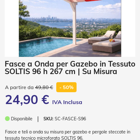
i
a
n
e
T
e
n
d
e
V
Vai
Fasce a Onda per Gazebo in Tessuto
e
all'inizio
r
SOLTIS 96 h 267 cm | Su Misura
della
t
galleria
i
di
c
49,80 €
- 50%
a
immagini
24,90 €
l
i
T
❘
Disponibile
SKU:
SC-FASCE-S96
e
n
d
Fasce e teli a onda su misura per gazebo e pergole steccate in
e
tessuto tecnico microforato SOLTIS 96.