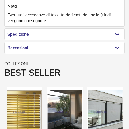
t
Nota
e
Eventuali eccedenze di tessuto derivanti dal taglio (sfridi)
Z
vengono consegnate.
a
n
z
Spedizione
a
r
Recensioni
i
e
r
e
F
BEST SELLER
i
s
s
e
e
S
c
o
r
r
e