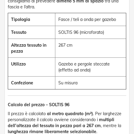
g
consigliamo di prevedere
almeno 5 mm di spazio
tra una
e
fascia e l’altra.
n
t
Tipologia
Fasce / teli a onda per gazebo
i
Tessuto
SOLTIS 96 (microforato)
Z
a
n
Altezza tessuto in
267 cm
z
pezza
a
r
Utilizzo
Gazebo e pergole steccate
i
(effetto ad onda)
e
r
e
Confezione
Su misura
P
l
i
s
Calcolo del prezzo – SOLTIS 96
s
Il prezzo è calcolato
al metro quadrato (m²)
. Per larghezze
e
t
personalizzate il calcolo avviene considerando i
multipli
t
dell’altezza del tessuto in pezza pari a 267 cm
, mentre la
a
lunghezza rimane liberamente selezionabile
.