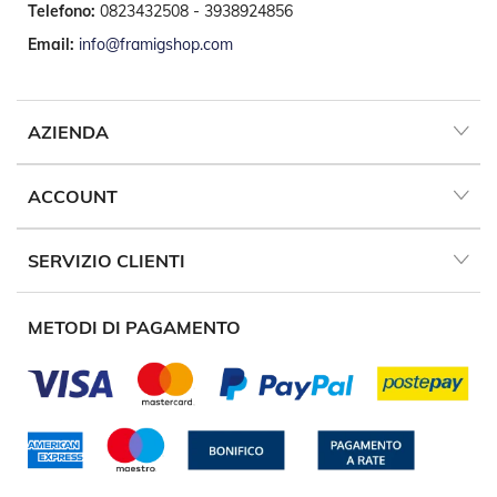
Telefono:
0823432508 - 3938924856
a
r
Email:
info@framigshop.com
e
l
l
e
AZIENDA
i
n
A
ACCOUNT
c
c
i
a
SERVIZIO CLIENTI
i
o
METODI DI PAGAMENTO
A
c
c
e
s
s
o
r