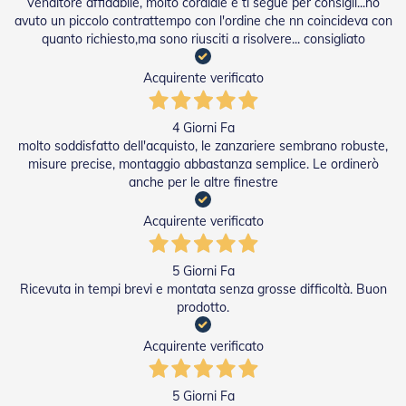
Venditore affidabile, molto cordiale e ti segue per consigli...ho
e
avuto un piccolo contrattempo con l'ordine che nn coincideva con
l
quanto richiesto,ma sono riusciti a risolvere... consigliato
l
e
i
Acquirente verificato
n
A
l
4 Giorni Fa
l
molto soddisfatto dell'acquisto, le zanzariere sembrano robuste,
u
misure precise, montaggio abbastanza semplice. Le ordinerò
m
anche per le altre finestre
i
n
i
Acquirente verificato
o
T
5 Giorni Fa
a
Ricevuta in tempi brevi e montata senza grosse difficoltà. Buon
p
prodotto.
p
a
Acquirente verificato
r
e
l
5 Giorni Fa
l