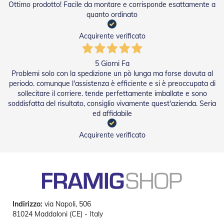
Ottimo prodotto! Facile da montare e corrisponde esattamente a
e
quanto ordinato
I
n
n
Acquirente verificato
o
v
a
5 Giorni Fa
t
Problemi solo con la spedizione un pò lunga ma forse dovuta al
i
periodo. comunque l'assistenza è efficiente e si è preoccupata di
v
sollecitare il corriere. tende perfettamente imballate e sono
e
soddisfatta del risultato, consiglio vivamente quest'azienda. Seria
e
ed affidabile
d
i
D
Acquirente verificato
e
s
i
g
n
T
Indirizzo:
via Napoli, 506
a
81024 Maddaloni (CE) - Italy
p
p