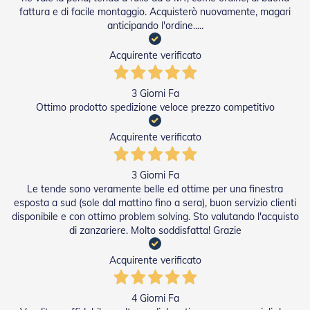
fattura e di facile montaggio. Acquisterò nuovamente, magari
Tapparelle
anticipando l'ordine.....
T
a
Acquirente verificato
p
p
a
3 Giorni Fa
r
Ottimo prodotto spedizione veloce prezzo competitivo
e
l
Acquirente verificato
l
e
i
3 Giorni Fa
n
Le tende sono veramente belle ed ottime per una finestra
P
V
esposta a sud (sole dal mattino fino a sera), buon servizio clienti
C
disponibile e con ottimo problem solving. Sto valutando l'acquisto
di zanzariere. Molto soddisfatta! Grazie
T
a
Acquirente verificato
p
p
a
4 Giorni Fa
r