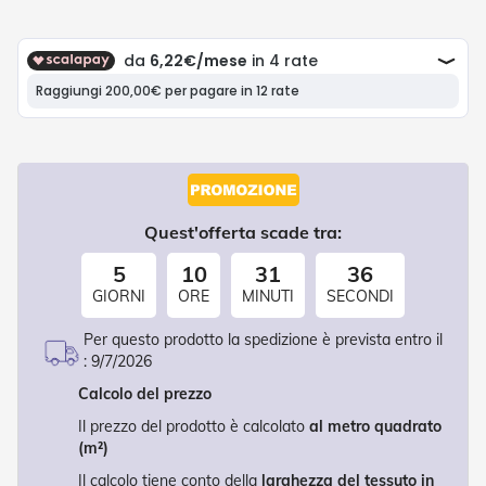
P
l
i
s
s
è
T
e
n
d
e
Quest'offerta scade tra:
a
R
5
10
31
36
u
GIORNI
ORE
MINUTI
SECONDI
l
l
Per questo prodotto la spedizione è prevista entro il
o
:
9/7/2026
A
Calcolo del prezzo
c
c
Il prezzo del prodotto è calcolato
al metro quadrato
e
(m²)
s
s
Il calcolo tiene conto della
larghezza del tessuto in