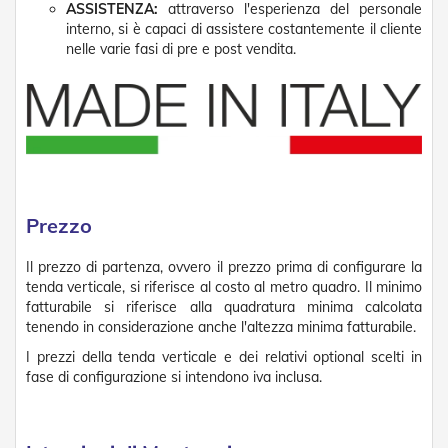
t
ASSISTENZA:
attraverso l'esperienza del personale
e
interno, si è capaci di assistere costantemente il cliente
nelle varie fasi di pre e post vendita.
Z
a
n
z
a
r
i
e
r
Prezzo
e
F
i
Il prezzo di partenza, ovvero il prezzo prima di configurare la
s
tenda verticale, si riferisce al costo al metro quadro. Il minimo
s
fatturabile si riferisce alla quadratura minima calcolata
e
tenendo in considerazione anche l'altezza minima fatturabile.
e
S
I prezzi della tenda verticale e dei relativi optional scelti in
c
fase di configurazione si intendono iva inclusa.
o
r
r
e