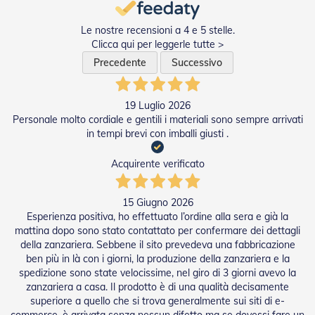
Tapparelle
Le nostre recensioni a 4 e 5 stelle.
T
Clicca qui per leggerle tutte >
a
Precedente
Successivo
p
p
a
r
19 Luglio 2026
e
Personale molto cordiale e gentili i materiali sono sempre arrivati
l
in tempi brevi con imballi giusti .
l
e
Acquirente verificato
i
n
P
15 Giugno 2026
V
Esperienza positiva, ho effettuato l’ordine alla sera e già la
C
mattina dopo sono stato contattato per confermare dei dettagli
della zanzariera. Sebbene il sito prevedeva una fabbricazione
T
a
ben più in là con i giorni, la produzione della zanzariera e la
p
spedizione sono state velocissime, nel giro di 3 giorni avevo la
p
zanzariera a casa. Il prodotto è di una qualità decisamente
a
superiore a quello che si trova generalmente sui siti di e-
r