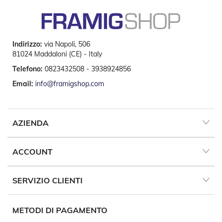
e
I
n
n
o
Indirizzo:
via Napoli, 506
v
81024 Maddaloni (CE) - Italy
a
t
Telefono:
0823432508 - 3938924856
i
Email:
info@framigshop.com
v
e
e
d
i
AZIENDA
D
e
s
ACCOUNT
i
g
n
SERVIZIO CLIENTI
T
a
METODI DI PAGAMENTO
p
p