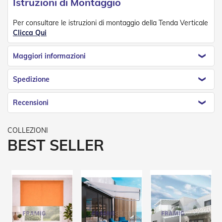
Istruzioni di Montaggio
v
o
l
Per consultare le istruzioni di montaggio della Tenda Verticale
i
Clicca Qui
Z
Maggiori informazioni
a
n
z
Spedizione
a
r
Recensioni
i
e
r
e
a
BEST SELLER
B
a
t
t
e
n
t
e