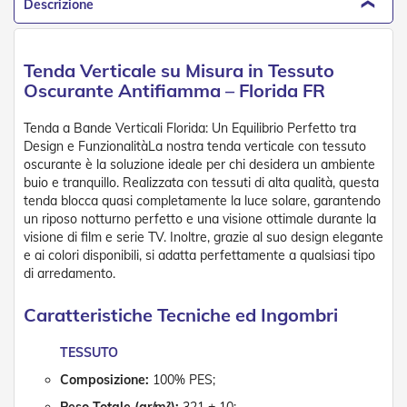
n
Descrizione
d
e
a
Tenda Verticale su Misura in Tessuto
d
i
Oscurante Antifiamma – Florida FR
s
o
Tenda a Bande Verticali Florida: Un Equilibrio Perfetto tra
l
Design e FunzionalitàLa nostra tenda verticale con tessuto
a
oscurante è la soluzione ideale per chi desidera un ambiente
buio e tranquillo. Realizzata con tessuti di alta qualità, questa
T
e
tenda blocca quasi completamente la luce solare, garantendo
s
un riposo notturno perfetto e una visione ottimale durante la
s
visione di film e serie TV. Inoltre, grazie al suo design elegante
u
e ai colori disponibili, si adatta perfettamente a qualsiasi tipo
t
di arredamento.
i
e
Caratteristiche Tecniche ed Ingombri
t
e
l
TESSUTO
i
Composizione:
100% PES;
c
o