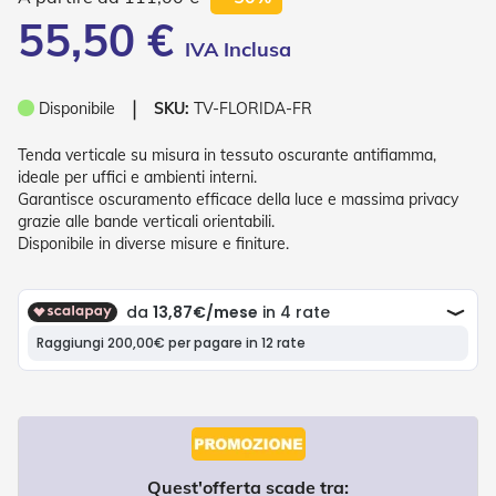
P
55,50 €
l
i
s
s
❘
è
Disponibile
SKU:
TV-FLORIDA-FR
T
Tenda verticale su misura in tessuto oscurante antifiamma,
e
ideale per uffici e ambienti interni.
n
Garantisce oscuramento efficace della luce e massima privacy
d
grazie alle bande verticali orientabili.
e
Disponibile in diverse misure e finiture.
a
R
u
l
l
o
A
c
c
e
s
Quest'offerta scade tra:
s