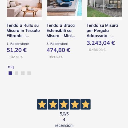
R
e
t
i
e
Tenda a Rullo su
Tenda a Bracci
Tenda su Misura
A
Misura in Tessuto
Estensibili su
per Pergola
c
Filtrante –
Misura – Mini
Addossata –
c
Panama
Helix BQ
PA110
3.243,04 €
1
Recensione
3
Recensioni
e
51,20 €
474,80 €
6.486,08 €
s
s
102,41 €
949,60 €
o
r
mq
i
Z
a
n
z
a
r
i
e
5,0
/5
r
4
e
recensioni