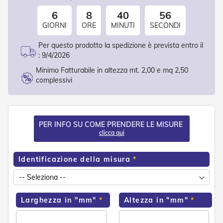
o
6
8
40
56
r
i
GIORNI
ORE
MINUTI
SECONDI
T
e
Per questo prodotto la spedizione è prevista entro il
n
:
9/4/2026
d
e
Minimo Fatturabile in altezza mt. 2,00 e mq 2,50
T
complessivi
e
c
n
i
c
PER INFO SU COME PRENDERE LE MISURE
h
clicca qui
e
Identificazione della misura
Tende
da
sole
T
Larghezza in "mm"
Altezza in "mm"
e
n