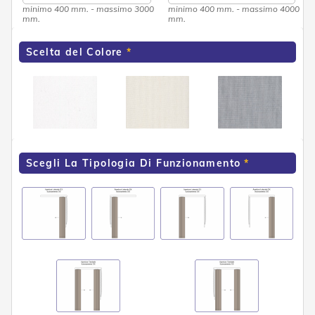
d
minimo 400 mm. - massimo 3000
minimo 400 mm. - massimo 4000
e
mm.
mm.
a
C
Scelta del Colore
a
d
u
t
a
T
e
n
Scegli La Tipologia Di Funzionamento
d
e
a
B
r
a
c
c
i
E
s
t