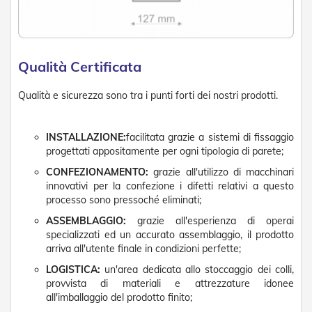
g
e
n
t
i
Qualità Certificata
Z
a
Qualità e sicurezza sono tra i punti forti dei nostri prodotti.
n
z
a
INSTALLAZIONE:
facilitata grazie a sistemi di fissaggio
r
progettati appositamente per ogni tipologia di parete;
i
e
CONFEZIONAMENTO:
grazie all'utilizzo di macchinari
r
innovativi per la confezione i difetti relativi a questo
e
processo sono pressoché eliminati;
P
l
ASSEMBLAGGIO:
grazie all'esperienza di operai
i
specializzati ed un accurato assemblaggio, il prodotto
s
arriva all'utente finale in condizioni perfette;
s
e
LOGISTICA:
un'area dedicata allo stoccaggio dei colli,
t
provvista di materiali e attrezzature idonee
t
all'imballaggio del prodotto finito;
a