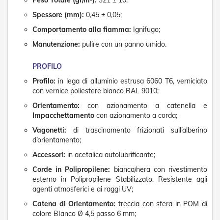
Peso Totale (gr/m²):
321 ± 10;
n
f
Spessore (mm):
0,45 ± 0,05;
e
Comportamento alla fiamma:
Ignifugo;
z
i
Manutenzione:
pulire con un panno umido.
o
n
a
PROFILO
t
Profilo:
in lega di alluminio estrusa 6060 T6, verniciato
i
con vernice poliestere bianco RAL 9010;
A
Orientamento:
con azionamento a catenella e
c
Impacchettamento
con azionamento a corda;
c
e
Vagonetti:
di trascinamento frizionati sull’alberino
s
d’orientamento;
s
o
Accessori:
in acetalica autolubrificante;
r
Corde in Polipropilene:
bianca/nera con rivestimento
i
esterno in Polipropilene Stabilizzato. Resistente agli
T
agenti atmosferici e ai raggi UV;
e
n
Catena di Orientamento:
treccia con sfera in POM di
d
colore BIanco Ø 4,5 passo 6 mm;
e