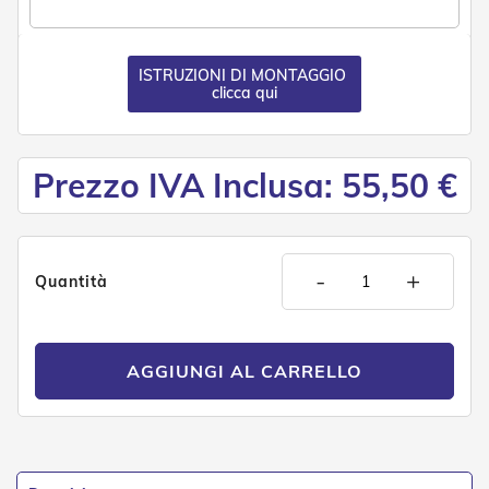
e
P
e
r
ISTRUZIONI DI MONTAGGIO
clicca qui
g
o
l
a
t
Prezzo IVA Inclusa: 55,50 €
i
C
a
p
-
+
Quantità
p
o
t
t
AGGIUNGI AL CARRELLO
i
n
e
T
e