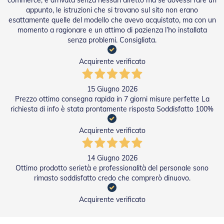
commerce, è arrivata senza nessun difetto ma se dovessi fare un
e
appunto, le istruzioni che si trovano sul sito non erano
l
esattamente quelle del modello che avevo acquistato, ma con un
l
momento a ragionare e un attimo di pazienza l’ho installata
e
senza problemi. Consigliata.
i
n
A
Acquirente verificato
l
l
u
15 Giugno 2026
m
Prezzo ottimo consegna rapida in 7 giorni misure perfette La
i
richiesta di info è stata prontamente risposta Soddisfatto 100%
n
i
o
Acquirente verificato
T
14 Giugno 2026
a
p
Ottimo prodotto serietà e professionalità del personale sono
p
rimasto soddisfatto credo che comprerò dinuovo.
a
r
Acquirente verificato
e
l
l