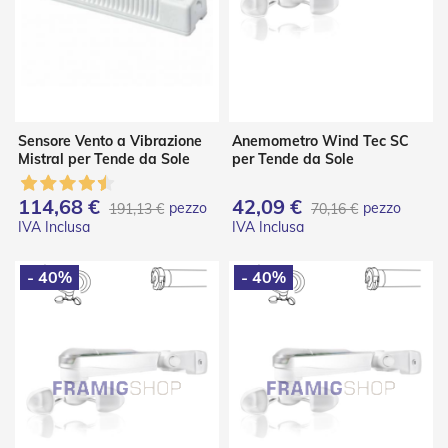
i
a
n
e
T
e
n
Sensore Vento a Vibrazione
Anemometro Wind Tec SC
d
Mistral per Tende da Sole
per Tende da Sole
e
V
e
114,68 €
42,09 €
pezzo
pezzo
191,13 €
70,16 €
r
t
i
c
- 40%
- 40%
a
l
i
T
e
n
d
e