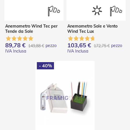
P
l
i
s
s
Anemometro Wind Tec per
Anemometro Sole e Vento
è
Tende da Sole
Wind Tec Lux
T
89,78 €
103,65 €
e
pezzo
pezzo
149,88 €
172,75 €
n
d
e
a
- 40%
R
u
l
l
o
A
c
c
e
s
s