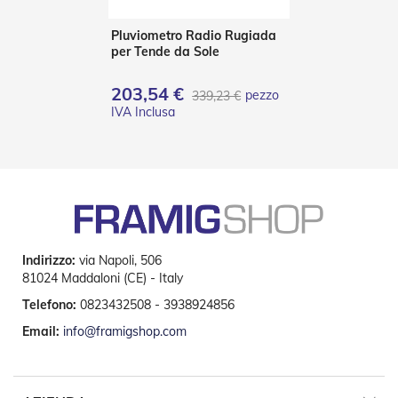
o
r
Pluviometro Radio Rugiada
i
per Tende da Sole
T
e
203,54 €
n
pezzo
339,23 €
d
e
T
e
c
n
i
c
h
e
Indirizzo:
via Napoli, 506
81024 Maddaloni (CE) - Italy
Tende
da
Telefono:
0823432508 - 3938924856
sole
Email:
info@framigshop.com
T
e
n