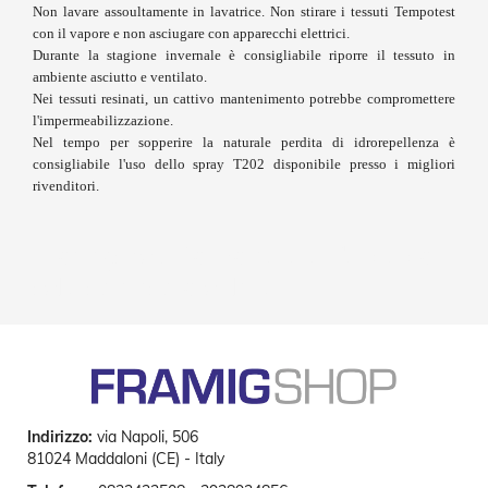
P
Non lavare assoultamente in lavatrice. Non stirare i tessuti Tempotest
l
con il vapore e non asciugare con apparecchi elettrici.
i
Durante la stagione invernale è consigliabile riporre il tessuto in
s
ambiente asciutto e ventilato.
s
Nei tessuti resinati, un cattivo mantenimento potrebbe compromettere
è
l'impermeabilizzazione.
Nel tempo per sopperire la naturale perdita di idrorepellenza è
T
consigliabile l'uso dello spray T202 disponibile presso i migliori
e
n
rivenditori.
d
e
a
Framigshop Zanzariere e Tende da
R
sole su misura online
u
l
l
o
A
c
c
Indirizzo:
via Napoli, 506
e
81024 Maddaloni (CE) - Italy
s
s