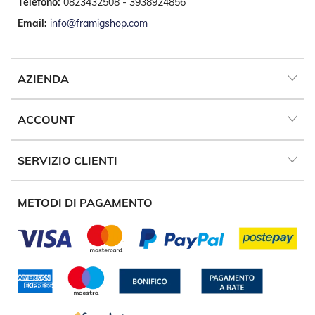
Telefono:
0823432508 - 3938924856
o
r
Email:
info@framigshop.com
i
T
e
n
AZIENDA
d
e
T
ACCOUNT
e
c
n
SERVIZIO CLIENTI
i
c
h
e
METODI DI PAGAMENTO
Tende
da
sole
T
e
n