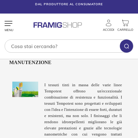
DAL PRODUTTORE AL CONSUMATORE
ACCEDI
CARRELLO
MANUTENZIONE
Tende
Tecniche
T
I tessuti tinti in massa delle varie linee
e
Tempotest offrono un'eccezionale
n
combinazione di resistenza e funzionalità. I
d
tessuti Tempotest sono progettati e sviluppati
e
con l'idea e l'intenzione di essere forti, duraturi
V
e
e resistenti, ma non solo. I finissaggi che li
n
rendono idrorepellenti migliorano le già
e
elevate prestazioni e grazie alle tecnologie
z
nanometriche con cui vengono trattati