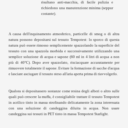
i
risultano anti-macchia, di facile pulizia e
a
richiedono una manutenzione minima (seppur
n
costante).
e
T
e
A causa dell'inquinamento atmosferico, particelle di smog o di altra
n
natura possono depositarsi sul tessuto Tempotest: lo sporco di questa
d
natura può essere rimosso semplicemente spazzolando la superficie del
e
tessuto con una spazzola morbida e successivamente utilizzando una
V
semplice soluzione di acqua e sapone (60 ml in 4 litri di acqua a non
e
r
più di 40°C). Dopo aver spazzolato, risciacquare accuratamente per
t
rimuovere totalmente il sapone. Evitare la formazione di sacche d'acqua
i
e lasciare asciugare il tessuto steso all'aria aperta prima di riavvolgerlo.
c
a
l
Qualora si depositassero sostanze come resina degli alberi o altro sulle
i
quali può crescere la muffa, è consigliabile trattare il tessuto Tempotest
in acrilico tinto in massa strofinando delicatamente la zona interessata
T
con una soluzione di candeggina diluita in acqua. Non usare
e
candeggina sui tessuti in PET tinto in massa Tempotest Starlight.
n
d
e